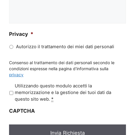
Privacy
*
Autorizzo il trattamento dei miei dati personali
Consenso al trattamento dei dati personali secondo le
condizioni espresse nella pagina d'informativa sulla
privacy
P
Utilizzando questo modulo accetti la
r
memorizzazione e la gestione dei tuoi dati da
i
questo sito web.
*
v
CAPTCHA
a
c
y
*