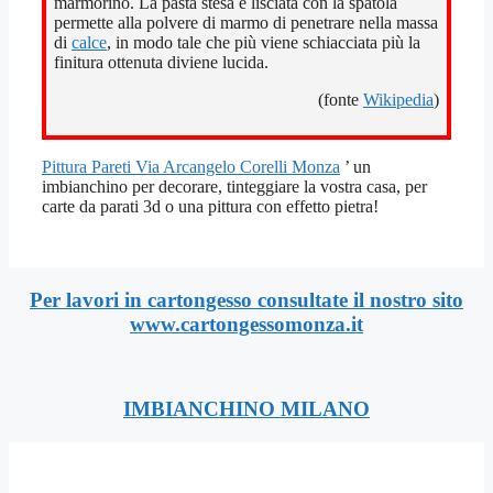
marmorino. La pasta stesa e lisciata con la spatola
permette alla polvere di marmo di penetrare nella massa
di
calce
, in modo tale che più viene schiacciata più la
finitura ottenuta diviene lucida.
(fonte
Wikipedia
)
Pittura Pareti Via Arcangelo Corelli Monza
’ un
imbianchino per decorare, tinteggiare la vostra casa, per
carte da parati 3d o una pittura con effetto pietra!
Per lavori in cartongesso consultate il nostro sito
www.cartongessomonza.it
IMBIANCHINO MILANO