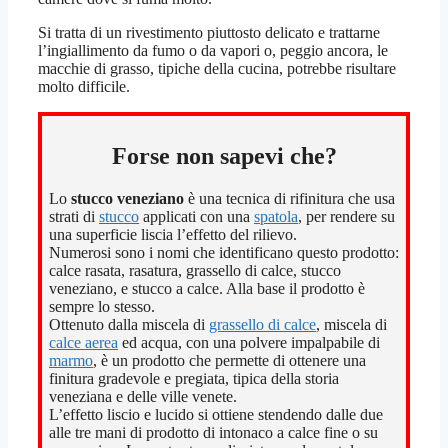
Si tratta di un rivestimento piuttosto delicato e trattarne
l’ingiallimento da fumo o da vapori o, peggio ancora, le
macchie di grasso, tipiche della cucina, potrebbe risultare
molto difficile.
Forse non sapevi che?
Lo
stucco veneziano
è una tecnica di rifinitura che usa
strati di
stucco
applicati con una
spatola
, per rendere su
una superficie liscia l’effetto del rilievo.
Numerosi sono i nomi che identificano questo prodotto:
calce rasata, rasatura, grassello di calce, stucco
veneziano, e stucco a calce. Alla base il prodotto è
sempre lo stesso.
Ottenuto dalla miscela di
grassello di calce
, miscela di
calce aerea
ed acqua, con una polvere impalpabile di
marmo
, è un prodotto che permette di ottenere una
finitura gradevole e pregiata, tipica della storia
veneziana e delle ville venete.
L’effetto liscio e lucido si ottiene stendendo dalle due
alle tre mani di prodotto di intonaco a calce fine o su