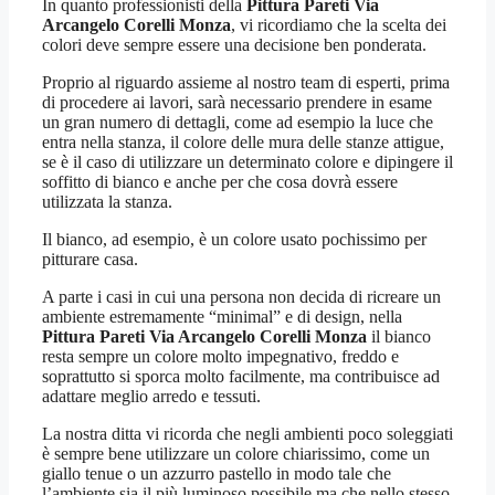
In quanto professionisti della
Pittura Pareti Via
Arcangelo Corelli Monza
, vi ricordiamo che la scelta dei
colori deve sempre essere una decisione ben ponderata.
Proprio al riguardo assieme al nostro team di esperti, prima
di procedere ai lavori, sarà necessario prendere in esame
un gran numero di dettagli, come ad esempio la luce che
entra nella stanza, il colore delle mura delle stanze attigue,
se è il caso di utilizzare un determinato colore e dipingere il
soffitto di bianco e anche per che cosa dovrà essere
utilizzata la stanza.
Il bianco, ad esempio, è un colore usato pochissimo per
pitturare casa.
A parte i casi in cui una persona non decida di ricreare un
ambiente estremamente “minimal” e di design, nella
Pittura Pareti Via Arcangelo Corelli Monza
il bianco
resta sempre un colore molto impegnativo, freddo e
soprattutto si sporca molto facilmente, ma contribuisce ad
adattare meglio arredo e tessuti.
La nostra ditta vi ricorda che negli ambienti poco soleggiati
è sempre bene utilizzare un colore chiarissimo, come un
giallo tenue o un azzurro pastello in modo tale che
l’ambiente sia il più luminoso possibile ma che nello stesso