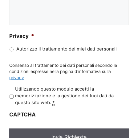
Privacy
*
Autorizzo il trattamento dei miei dati personali
Consenso al trattamento dei dati personali secondo le
condizioni espresse nella pagina d'informativa sulla
privacy
P
Utilizzando questo modulo accetti la
r
memorizzazione e la gestione dei tuoi dati da
i
questo sito web.
*
v
CAPTCHA
a
c
y
*