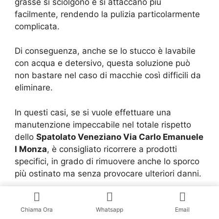
grasse si sciolgono e si attaccano più
facilmente, rendendo la pulizia particolarmente
complicata.
Di conseguenza, anche se lo stucco è lavabile
con acqua e detersivo, questa soluzione può
non bastare nel caso di macchie così difficili da
eliminare.
In questi casi, se si vuole effettuare una
manutenzione impeccabile nel totale rispetto
dello
Spatolato Veneziano Via Carlo Emanuele
I Monza
, è consigliato ricorrere a prodotti
specifici, in grado di rimuovere anche lo sporco
più ostinato ma senza provocare ulteriori danni.
Per questo, sul mercato sono disponibili
detergenti appositi per le superfici lisce e
Chiama Ora
Whatsapp
Email