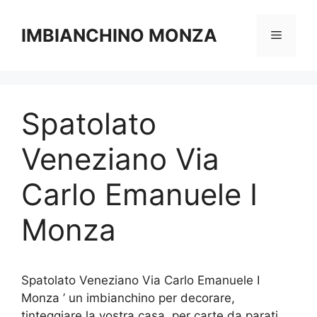
Vai
al
IMBIANCHINO MONZA
Menu
contenuto
Spatolato
Veneziano Via
Carlo Emanuele I
Monza
Spatolato Veneziano Via Carlo Emanuele I
Monza ’ un imbianchino per decorare,
tinteggiare la vostra casa, per carte da parati