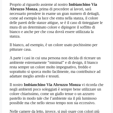
Proprio al riguardo assieme al nostro
Imbianchino Via
Abruzzo Monza
, prima di procedere ai lavori, sarà
necessario prendere in esame un gran numero di dettagli,
come ad esempio la luce che entra nella stanza, il colore
delle pareti delle stanze attigue, se è il caso di tinteggiare le
mura di un determinato colore e dipingere il soffitto di
bianco e anche per che cosa dovrà essere utilizzata la
stanza.
Il bianco, ad esempio, è un colore usato pochissimo per
pitturare casa.
A parte i casi in cui una persona non decida di ricreare un
ambiente estremamente “minimal” e di design, il bianco
resta sempre un colore molto impegnativo, freddo e
soprattutto si sporca molto facilmente, ma contribuisce ad
adattare meglio arredo e tessuti.
Il nostro
Imbianchino Via Abruzzo Monza
vi ricorda che
negli ambienti poco soleggiati è sempre bene utilizzare un
colore chiarissimo, come un giallo tenue o un azzurro
pastello in modo tale che l’ambiente sia il più luminoso
possibile ma che nello stesso tempo non sia eccessivo.
Nelle camere da letto, invece, si può osare con colori più