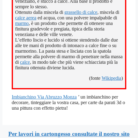
veneziano, e stucco a calce. Alla base il prodotto è
sempre lo stesso.
Ottenuto dalla miscela di
grassello di calce
, miscela di
calce aerea
ed acqua, con una polvere impalpabile di
marmo
, è un prodotto che permette di ottenere una
finitura gradevole e pregiata, tipica della storia
veneziana e delle ville venete.
L’effetto liscio e lucido si ottiene stendendo dalle due
alle tre mani di prodotto di intonaco a calce fine o su
marmorino. La pasta stesa e lisciata con la spatola
permette alla polvere di marmo di penetrare nella massa
di
calce
, in modo tale che più viene schiacciata più la
finitura ottenuta diviene lucida.
(fonte
Wikipedia
)
Imbianchino Via Abruzzo Monza
’ un imbianchino per
decorare, tinteggiare la vostra casa, per carte da parati 3d o
una pittura con effetto pietra!
Per lavori in cartongesso consultate il nostro sito