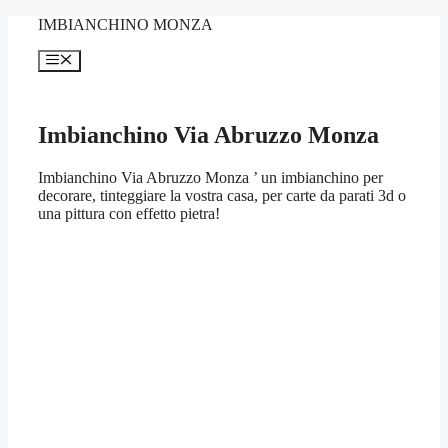
Vai
IMBIANCHINO MONZA
al
contenuto
Menu
Imbianchino Via Abruzzo Monza
Imbianchino Via Abruzzo Monza ’ un imbianchino per
decorare, tinteggiare la vostra casa, per carte da parati 3d o
una pittura con effetto pietra!