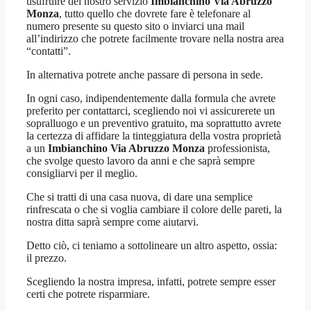
usufruire del nostro servizio
Imbianchino Via Abruzzo
Monza
, tutto quello che dovrete fare è telefonare al
numero presente su questo sito o inviarci una mail
all’indirizzo che potrete facilmente trovare nella nostra area
“contatti”.
In alternativa potrete anche passare di persona in sede.
In ogni caso, indipendentemente dalla formula che avrete
preferito per contattarci, scegliendo noi vi assicurerete un
sopralluogo e un preventivo gratuito, ma soprattutto avrete
la certezza di affidare la tinteggiatura della vostra proprietà
a un
Imbianchino Via Abruzzo Monza
professionista,
che svolge questo lavoro da anni e che saprà sempre
consigliarvi per il meglio.
Che si tratti di una casa nuova, di dare una semplice
rinfrescata o che si voglia cambiare il colore delle pareti, la
nostra ditta saprà sempre come aiutarvi.
Detto ciò, ci teniamo a sottolineare un altro aspetto, ossia:
il prezzo.
Scegliendo la nostra impresa, infatti, potrete sempre esser
certi che potrete risparmiare.