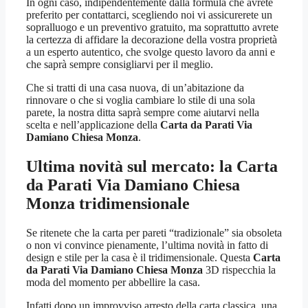
In ogni caso, indipendentemente dalla formula che avrete
preferito per contattarci, scegliendo noi vi assicurerete un
sopralluogo e un preventivo gratuito, ma soprattutto avrete
la certezza di affidare la decorazione della vostra proprietà
a un esperto autentico, che svolge questo lavoro da anni e
che saprà sempre consigliarvi per il meglio.
Che si tratti di una casa nuova, di un’abitazione da
rinnovare o che si voglia cambiare lo stile di una sola
parete, la nostra ditta saprà sempre come aiutarvi nella
scelta e nell’applicazione della
Carta da Parati Via
Damiano Chiesa Monza
.
Ultima novità sul mercato: la
Carta
da Parati Via Damiano Chiesa
Monza
tridimensionale
Se ritenete che la carta per pareti “tradizionale” sia obsoleta
o non vi convince pienamente, l’ultima novità in fatto di
design e stile per la casa è il tridimensionale. Questa
Carta
da Parati Via Damiano Chiesa Monza
3D rispecchia la
moda del momento per abbellire la casa.
Infatti dopo un improvviso arresto della carta classica, una