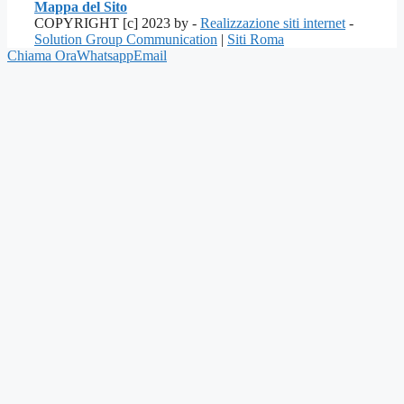
Mappa del Sito
COPYRIGHT [c] 2023 by -
Realizzazione siti internet
-
Solution Group Communication
|
Siti Roma
Chiama Ora
Whatsapp
Email