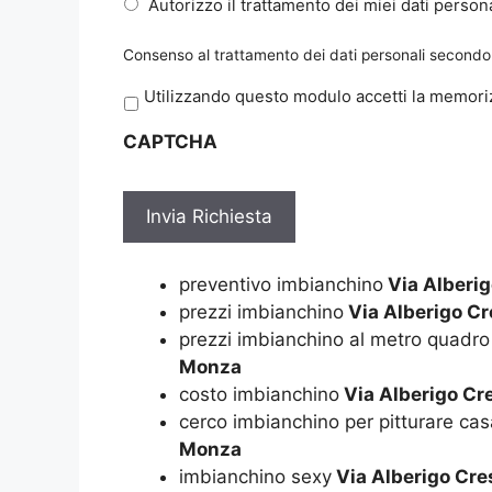
Autorizzo il trattamento dei miei dati persona
Consenso al trattamento dei dati personali secondo 
P
Utilizzando questo modulo accetti la memoriz
r
CAPTCHA
i
v
a
c
y
*
preventivo imbianchino
Via Alberig
prezzi imbianchino
Via Alberigo Cr
prezzi imbianchino al metro quadro
Monza
costo imbianchino
Via Alberigo Cre
cerco imbianchino per pitturare cas
Monza
imbianchino sexy
Via Alberigo Cre