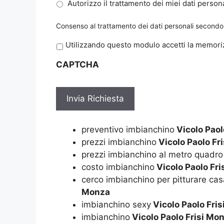
Autorizzo il trattamento dei miei dati persona
Consenso al trattamento dei dati personali secondo 
P
Utilizzando questo modulo accetti la memoriz
r
CAPTCHA
i
v
a
c
y
*
preventivo imbianchino
Vicolo Paol
prezzi imbianchino
Vicolo Paolo Fr
prezzi imbianchino al metro quadro
costo imbianchino
Vicolo Paolo Fr
cerco imbianchino per pitturare cas
Monza
imbianchino sexy
Vicolo Paolo Fri
imbianchino
Vicolo Paolo Frisi Mo