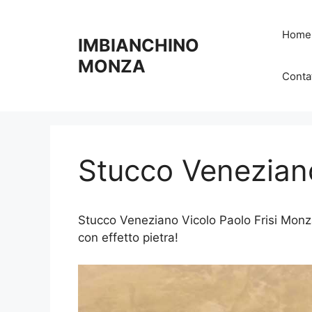
Vai
al
Home
IMBIANCHINO
contenuto
MONZA
Contat
Stucco Veneziano
Stucco Veneziano Vicolo Paolo Frisi Monza 
con effetto pietra!