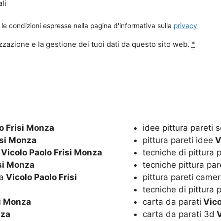
li
le condizioni espresse nella pagina d'informativa sulla
privacy
zazione e la gestione dei tuoi dati da questo sito web.
*
o Frisi Monza
idee pittura pareti 
isi Monza
pittura pareti idee
V
Vicolo Paolo Frisi Monza
tecniche di pittura p
isi Monza
tecniche pittura pa
a
Vicolo Paolo Frisi
pittura pareti camer
tecniche di pittura 
si Monza
carta da parati
Vico
nza
carta da parati 3d
V