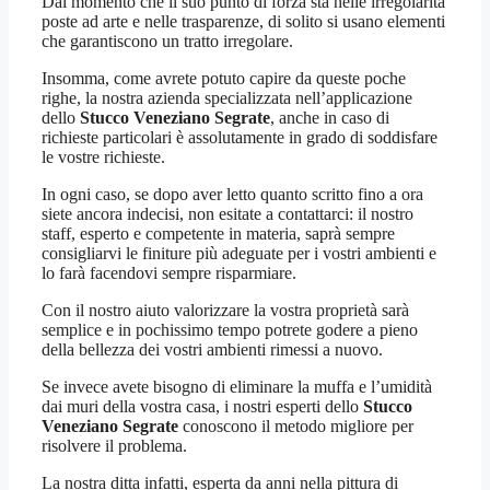
Dal momento che il suo punto di forza sta nelle irregolarità
poste ad arte e nelle trasparenze, di solito si usano elementi
che garantiscono un tratto irregolare.
Insomma, come avrete potuto capire da queste poche
righe, la nostra azienda specializzata nell’applicazione
dello
Stucco Veneziano Segrate
, anche in caso di
richieste particolari è assolutamente in grado di soddisfare
le vostre richieste.
In ogni caso, se dopo aver letto quanto scritto fino a ora
siete ancora indecisi, non esitate a contattarci: il nostro
staff, esperto e competente in materia, saprà sempre
consigliarvi le finiture più adeguate per i vostri ambienti e
lo farà facendovi sempre risparmiare.
Con il nostro aiuto valorizzare la vostra proprietà sarà
semplice e in pochissimo tempo potrete godere a pieno
della bellezza dei vostri ambienti rimessi a nuovo.
Se invece avete bisogno di eliminare la muffa e l’umidità
dai muri della vostra casa, i nostri esperti dello
Stucco
Veneziano Segrate
conoscono il metodo migliore per
risolvere il problema.
La nostra ditta infatti, esperta da anni nella pittura di