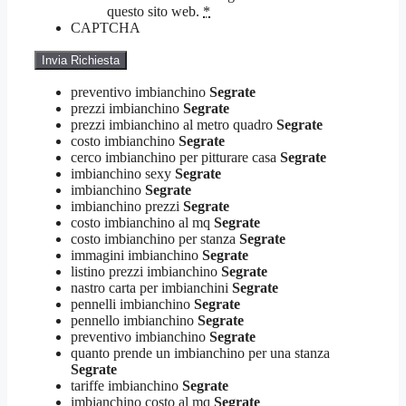
questo sito web.
*
CAPTCHA
preventivo imbianchino
Segrate
prezzi imbianchino
Segrate
prezzi imbianchino al metro quadro
Segrate
costo imbianchino
Segrate
cerco imbianchino per pitturare casa
Segrate
imbianchino sexy
Segrate
imbianchino
Segrate
imbianchino prezzi
Segrate
costo imbianchino al mq
Segrate
costo imbianchino per stanza
Segrate
immagini imbianchino
Segrate
listino prezzi imbianchino
Segrate
nastro carta per imbianchini
Segrate
pennelli imbianchino
Segrate
pennello imbianchino
Segrate
preventivo imbianchino
Segrate
quanto prende un imbianchino per una stanza
Segrate
tariffe imbianchino
Segrate
imbianchino costo al mq
Segrate