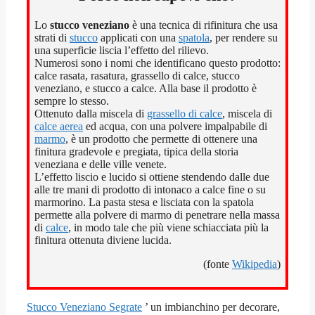
Lo
stucco veneziano
è una tecnica di rifinitura che usa
strati di
stucco
applicati con una
spatola
, per rendere su
una superficie liscia l’effetto del rilievo.
Numerosi sono i nomi che identificano questo prodotto:
calce rasata, rasatura, grassello di calce, stucco
veneziano, e stucco a calce. Alla base il prodotto è
sempre lo stesso.
Ottenuto dalla miscela di
grassello di calce
, miscela di
calce aerea
ed acqua, con una polvere impalpabile di
marmo
, è un prodotto che permette di ottenere una
finitura gradevole e pregiata, tipica della storia
veneziana e delle ville venete.
L’effetto liscio e lucido si ottiene stendendo dalle due
alle tre mani di prodotto di intonaco a calce fine o su
marmorino. La pasta stesa e lisciata con la spatola
permette alla polvere di marmo di penetrare nella massa
di
calce
, in modo tale che più viene schiacciata più la
finitura ottenuta diviene lucida.
(fonte
Wikipedia
)
Stucco Veneziano Segrate
’ un imbianchino per decorare,