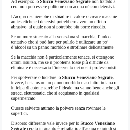
Ad esempio: lo
Stucco Veneziano Segrate
non trattato a
cera non può essere pulito né con acqua né con detersivi.
L’acqua rischierebbe di sbiadire il colore o creare macchie
antiestetiche e i detersivi potrebbero avere un effetto
abrasivo, al quale non si potrebbe più porre rimedio.
Se un muro stuccato alla veneziana si macchia, l’unico
tentativo che si può fare per pulirlo è utilizzare un po’
d’alcool su un panno morbido e strofinare delicatamente.
Se la macchia non è particolarmente tenace, si ottengono
ottimi risultati, ma se il problema fosse più difficile da
eliminare è necessario l’intervento dei nostri professionisti.
Per spolverare o lucidare lo
Stucco Veneziano Segrate
,
invece, basta usare un panno morbido e asciutto: in lana o
in felpa di cotone sarebbe l’ideale ma vanno bene anche gli
stracci elettrostatici che si acquistano in qualsiasi
supermercato.
Queste salviette attirano la polvere senza rovinare le
superfici.
Discorso differente vale invece per lo
Stucco Veneziano
Segrate
cerato in quanto è refrattario all’acqua e quindi si