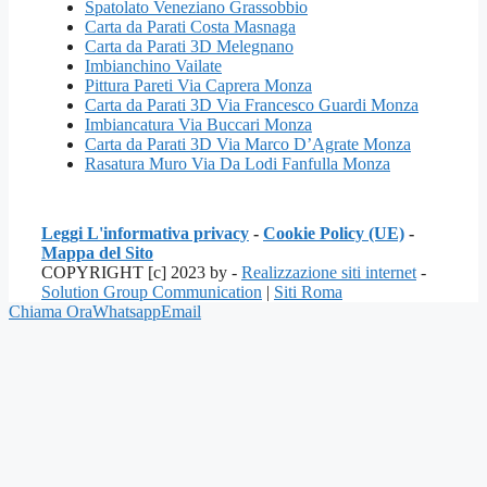
Spatolato Veneziano Grassobbio
Carta da Parati Costa Masnaga
Carta da Parati 3D Melegnano
Imbianchino Vailate
Pittura Pareti Via Caprera Monza
Carta da Parati 3D Via Francesco Guardi Monza
Imbiancatura Via Buccari Monza
Carta da Parati 3D Via Marco D’Agrate Monza
Rasatura Muro Via Da Lodi Fanfulla Monza
Leggi L'informativa privacy
-
Cookie Policy (UE)
-
Mappa del Sito
COPYRIGHT [c] 2023 by -
Realizzazione siti internet
-
Solution Group Communication
|
Siti Roma
Chiama Ora
Whatsapp
Email