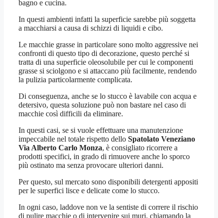
bagno e cucina.
In questi ambienti infatti la superficie sarebbe più soggetta
a macchiarsi a causa di schizzi di liquidi e cibo.
Le macchie grasse in particolare sono molto aggressive nei
confronti di questo tipo di decorazione, questo perché si
tratta di una superficie oleosolubile per cui le componenti
grasse si sciolgono e si attaccano più facilmente, rendendo
la pulizia particolarmente complicata.
Di conseguenza, anche se lo stucco è lavabile con acqua e
detersivo, questa soluzione può non bastare nel caso di
macchie così difficili da eliminare.
In questi casi, se si vuole effettuare una manutenzione
impeccabile nel totale rispetto dello
Spatolato Veneziano
Via Alberto Carlo Monza
, è consigliato ricorrere a
prodotti specifici, in grado di rimuovere anche lo sporco
più ostinato ma senza provocare ulteriori danni.
Per questo, sul mercato sono disponibili detergenti appositi
per le superfici lisce e delicate come lo stucco.
In ogni caso, laddove non ve la sentiste di correre il rischio
di pulire macchie o di intervenire sui muri, chiamando la