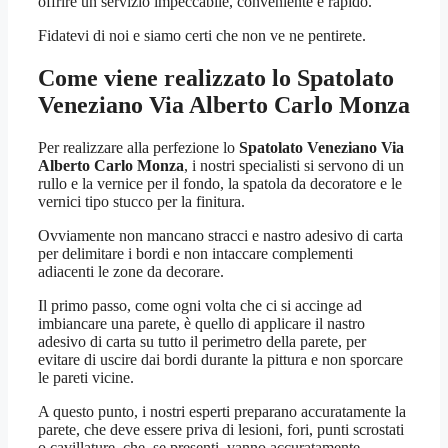
offrire un servizio impeccabile, conveniente e rapido.
Fidatevi di noi e siamo certi che non ve ne pentirete.
Come viene realizzato lo
Spatolato
Veneziano Via Alberto Carlo Monza
Per realizzare alla perfezione lo
Spatolato Veneziano Via
Alberto Carlo Monza
, i nostri specialisti si servono di un
rullo e la vernice per il fondo, la spatola da decoratore e le
vernici tipo stucco per la finitura.
Ovviamente non mancano stracci e nastro adesivo di carta
per delimitare i bordi e non intaccare complementi
adiacenti le zone da decorare.
Il primo passo, come ogni volta che ci si accinge ad
imbiancare una parete, è quello di applicare il nastro
adesivo di carta su tutto il perimetro della parete, per
evitare di uscire dai bordi durante la pittura e non sporcare
le pareti vicine.
A questo punto, i nostri esperti preparano accuratamente la
parete, che deve essere priva di lesioni, fori, punti scrostati
o cavillature, che, se presenti, vanno accuratamente