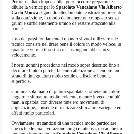
Per un risultato impeccabile, però, occorre preparare e
diluire la vernice per lo
Spatolato Veneziano Via Alberto
Carlo Monza
seguendo attentamente le istruzioni presenti
sulla confezione, in modo da ottenere un composto senza
grumi e sufficientemente umido da restare attaccato alla
parete.
Uno dei passi fondamentali quando si vuol utilizzare tale
tecnica consiste nel tirare bene il colore in modo veloce, in
quanto le vernici tipo stucco si asciugano abbastanza
velocemente.
I nostri uomini procedono nel modo sopra descritto fino a
decorare l’intera parete, facendo attenzione a stendere uno
strato di tinteggiatura molto sottile e a lisciare bene la
superficie.
Con una sola mano di pittura spatolata si ottiene un colore
leggero e sfumature molto evidenti, mentre invece con più
mani a spatola, con diverse tinte e/o movimenti di
applicazione, consente di realizzare sfumature variegate ed
effetti molto particolari.
Ovviamente, trattandosi di una tecnica molto particolare,
che richiede una lavorazione lunga e faticosa, ma anche un
impegno importante, lo
Spatolato Veneziano Via Alberto