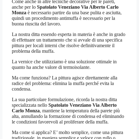
Come anche in altre tecniche decorative per le pareti,
anche per lo
Spatolato Veneziano Via Alberto Carlo
Monza
è necessario partire da una base pulita e asciutta,
quindi un procedimento antimuffa è necessario per la
buona riuscita del lavoro.
La nostra ditta essendo esperta in materia è anche in grado
di effettuare un trattamento che si avvale di una specifica
pittura per locali interni che risolve definitivamente il
problema della muffa.
La vernice che utilizziamo è una soluzione ottimale in
quanto ha anche valore di termoisolante.
Ma come funziona? La pittura agisce direttamente alla
radice del problema: elimina la muffa perché evita la
condensa.
La sua particolare formulazione, ricorda la nostra ditta
specializzata nello
Spatolato Veneziano Via Alberto
Carlo Monza
, mantiene la temperatura della parete più
alta, annullando la formazione di condensa ed eliminando
le condizioni favorevoli al proliferare della muffa.
Ma come si applica? E’ molto semplice, come una pittura
tradizionale, in maniera semplice e veloce con rullo o