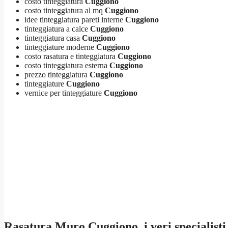
costo tinteggiatura
Cuggiono
costo tinteggiatura al mq
Cuggiono
idee tinteggiatura pareti interne
Cuggiono
tinteggiatura a calce
Cuggiono
tinteggiatura casa
Cuggiono
tinteggiature moderne
Cuggiono
costo rasatura e tinteggiatura
Cuggiono
costo tinteggiatura esterna
Cuggiono
prezzo tinteggiatura
Cuggiono
tinteggiature
Cuggiono
vernice per tinteggiature
Cuggiono
Rasatura Muro Cuggiono
, i veri specialist