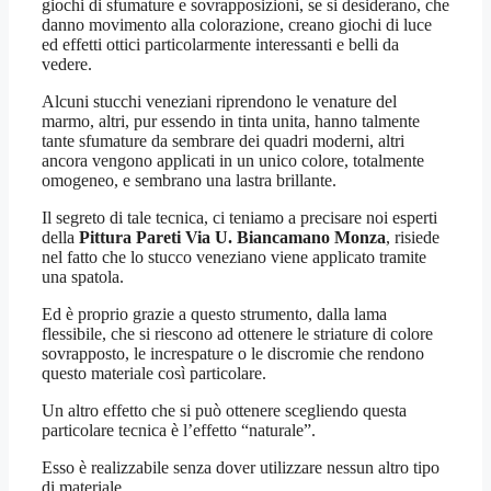
giochi di sfumature e sovrapposizioni, se si desiderano, che
danno movimento alla colorazione, creano giochi di luce
ed effetti ottici particolarmente interessanti e belli da
vedere.
Alcuni stucchi veneziani riprendono le venature del
marmo, altri, pur essendo in tinta unita, hanno talmente
tante sfumature da sembrare dei quadri moderni, altri
ancora vengono applicati in un unico colore, totalmente
omogeneo, e sembrano una lastra brillante.
Il segreto di tale tecnica, ci teniamo a precisare noi esperti
della
Pittura Pareti Via U. Biancamano Monza
, risiede
nel fatto che lo stucco veneziano viene applicato tramite
una spatola.
Ed è proprio grazie a questo strumento, dalla lama
flessibile, che si riescono ad ottenere le striature di colore
sovrapposto, le increspature o le discromie che rendono
questo materiale così particolare.
Un altro effetto che si può ottenere scegliendo questa
particolare tecnica è l’effetto “naturale”.
Esso è realizzabile senza dover utilizzare nessun altro tipo
di materiale.