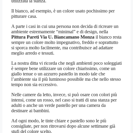
utilizzata la stanza.
Il bianco, ad esempio, è un colore usato pochissimo per
pitturare casa.
A parte i casi in cui una persona non decida di ricreare un
ambiente estremamente “minimal” e di design, nella
Pittura Pareti Via U. Biancamano Monza
il bianco resta
sempre un colore molto impegnativo, freddo e soprattutto
si sporca molto facilmente, ma contribuisce ad adattare
meglio arredo e tessuti.
La nostra ditta vi ricorda che negli ambienti poco soleggiati
è sempre bene utilizzare un colore chiarissimo, come un
giallo tenue o un azzurro pastello in modo tale che
l’ambiente sia il più luminoso possibile ma che nello stesso
tempo non sia eccessivo.
Nelle camere da letto, invece, si può osare con colori più
intensi, come un rosso, nel caso si tratti di una stanza per
adulti o anche un verde pastello per una camera da
destinare ai bambini.
Ad ogni modo, le tinte chiare e pastello sono le più
consigliate, per non ritrovarsi dopo alcune settimane già
stufi del colore scelto.