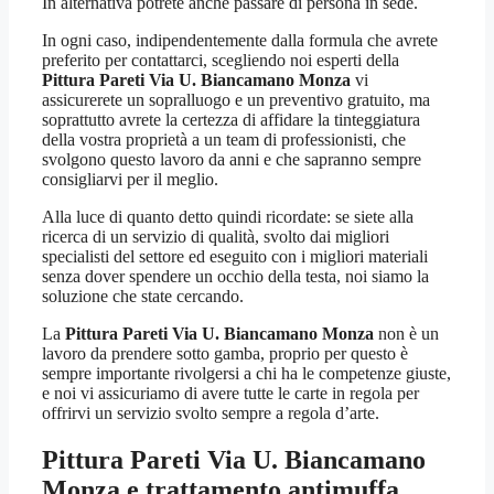
In alternativa potrete anche passare di persona in sede.
In ogni caso, indipendentemente dalla formula che avrete
preferito per contattarci, scegliendo noi esperti della
Pittura Pareti Via U. Biancamano Monza
vi
assicurerete un sopralluogo e un preventivo gratuito, ma
soprattutto avrete la certezza di affidare la tinteggiatura
della vostra proprietà a un team di professionisti, che
svolgono questo lavoro da anni e che sapranno sempre
consigliarvi per il meglio.
Alla luce di quanto detto quindi ricordate: se siete alla
ricerca di un servizio di qualità, svolto dai migliori
specialisti del settore ed eseguito con i migliori materiali
senza dover spendere un occhio della testa, noi siamo la
soluzione che state cercando.
La
Pittura Pareti Via U. Biancamano Monza
non è un
lavoro da prendere sotto gamba, proprio per questo è
sempre importante rivolgersi a chi ha le competenze giuste,
e noi vi assicuriamo di avere tutte le carte in regola per
offrirvi un servizio svolto sempre a regola d’arte.
Pittura Pareti Via U. Biancamano
Monza
e trattamento antimuffa,