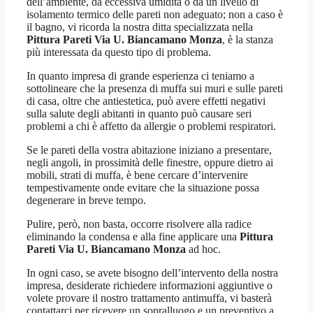
dell’ambiente, da eccessiva umidità o da un livello di
isolamento termico delle pareti non adeguato; non a caso è
il bagno, vi ricorda la nostra ditta specializzata nella
Pittura Pareti Via U. Biancamano Monza
, è la stanza
più interessata da questo tipo di problema.
In quanto impresa di grande esperienza ci teniamo a
sottolineare che la presenza di muffa sui muri e sulle pareti
di casa, oltre che antiestetica, può avere effetti negativi
sulla salute degli abitanti in quanto può causare seri
problemi a chi è affetto da allergie o problemi respiratori.
Se le pareti della vostra abitazione iniziano a presentare,
negli angoli, in prossimità delle finestre, oppure dietro ai
mobili, strati di muffa, è bene cercare d’intervenire
tempestivamente onde evitare che la situazione possa
degenerare in breve tempo.
Pulire, però, non basta, occorre risolvere alla radice
eliminando la condensa e alla fine applicare una
Pittura
Pareti Via U. Biancamano Monza
ad hoc.
In ogni caso, se avete bisogno dell’intervento della nostra
impresa, desiderate richiedere informazioni aggiuntive o
volete provare il nostro trattamento antimuffa, vi basterà
contattarci per ricevere un sopralluogo e un preventivo a