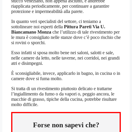
stucco veneziano, non appena asciutto, e andrebbe
riapplicata periodicamente, per continuare a garantire
protezione e impermeabilità alla parete.
In quanto veri specialisti del settore, ci teniamo a
sottolineare noi esperti della
Pittura Pareti Via U.
Biancamano Monza
che l’utilizzo di tale rivestimento per
le mura è consigliato nelle stanze dove c’è poco rischio che
si rovini o sporchi.
Esso infatti si sposa molto bene nei saloni, salotti e sale,
nelle camere da letto, nelle taverne, nei corridoi, nei grandi
atri e disimpegni.
È sconsigliabile, invece, applicarlo in bagno, in cucina o in
camere dove si fuma molto.
Si tratta di un rivestimento piuttosto delicato e trattarne
l’ingiallimento da fumo o da vapori o, peggio ancora, le
macchie di grasso, tipiche della cucina, potrebbe risultare
molto difficile.
Forse non sapevi che?