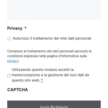
Privacy
*
Autorizzo il trattamento dei miei dati personali
Consenso al trattamento dei dati personali secondo le
condizioni espresse nella pagina d'informativa sulla
privacy
P
Utilizzando questo modulo accetti la
r
memorizzazione e la gestione dei tuoi dati da
i
questo sito web.
*
v
CAPTCHA
a
c
y
*