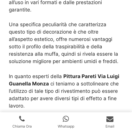
all’uso in vari formati e dalle prestazioni
garantite.
Una specifica peculiarità che caratterizza
questo tipo di decorazione è che oltre
all’aspetto estetico, offre numerosi vantaggi
sotto il profilo della traspirabilità e della
resistenza alla muffa, quindi si rivela essere la
soluzione migliore per ambienti umidi e freddi.
In quanto esperti della
Pittura Pareti Via Luigi
Guanella Monza
ci teniamo a sottolineare che
l’utilizzo di tale tipo di rivestimento può essere
adattato per avere diversi tipi di effetto a fine
lavoro.
Ad esempio è possibile dare allo stucco
Chiama Ora
Whatsapp
Email
veneziano un effetto lucido o a specchio e può