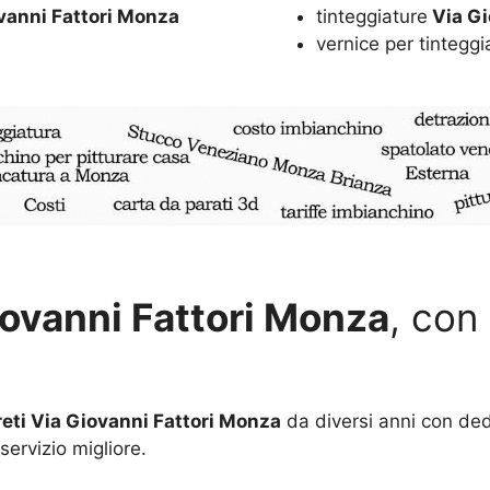
vanni Fattori Monza
tinteggiature
Via Gi
vernice per tinteggi
Giovanni Fattori Monza
, con 
reti Via Giovanni Fattori Monza
da diversi anni con ded
servizio migliore.