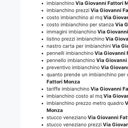
imbianchino
Via Giovanni Fattori
imbianchino prezzi
Via Giovanni Fa
costo imbianchino al mq
Via Giovan
costo imbianchino per stanza
Via G
immagini imbianchino
Via Giovanni
listino prezzi imbianchino
Via Giova
nastro carta per imbianchini
Via Gi
pennelli imbianchino
Via Giovanni 
pennello imbianchino
Via Giovanni
preventivo imbianchino
Via Giovann
quanto prende un imbianchino per 
Fattori Monza
tariffe imbianchino
Via Giovanni Fa
imbianchino costo al mq
Via Giovan
imbianchino prezzo metro quadro
V
Monza
stucco veneziano
Via Giovanni Fat
stucco veneziano prezzi
Via Giovan