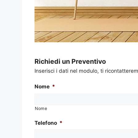
Richiedi un Preventivo
Inserisci i dati nel modulo, ti ricontatterem
Nome
*
Nome
Telefono
*