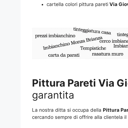
cartella colori pittura pareti
Via Gio
Pittura Pareti Via 
garantita
La nostra ditta si occupa della
Pittura Pa
cercando sempre di offrire alla clientela il 