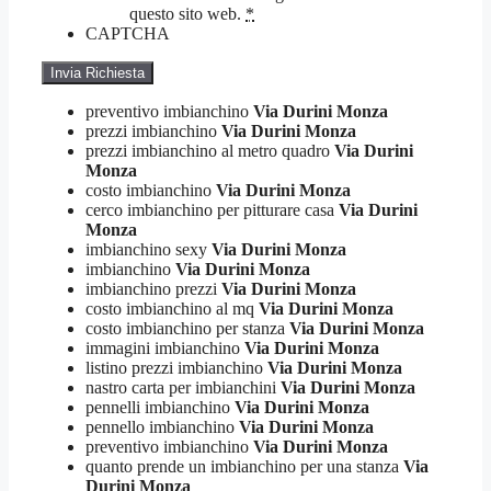
questo sito web.
*
CAPTCHA
preventivo imbianchino
Via Durini Monza
prezzi imbianchino
Via Durini Monza
prezzi imbianchino al metro quadro
Via Durini
Monza
costo imbianchino
Via Durini Monza
cerco imbianchino per pitturare casa
Via Durini
Monza
imbianchino sexy
Via Durini Monza
imbianchino
Via Durini Monza
imbianchino prezzi
Via Durini Monza
costo imbianchino al mq
Via Durini Monza
costo imbianchino per stanza
Via Durini Monza
immagini imbianchino
Via Durini Monza
listino prezzi imbianchino
Via Durini Monza
nastro carta per imbianchini
Via Durini Monza
pennelli imbianchino
Via Durini Monza
pennello imbianchino
Via Durini Monza
preventivo imbianchino
Via Durini Monza
quanto prende un imbianchino per una stanza
Via
Durini Monza