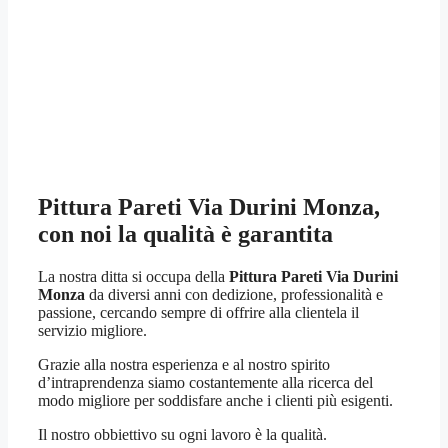
Pittura Pareti Via Durini Monza
,
con noi la qualità è garantita
La nostra ditta si occupa della
Pittura Pareti Via Durini
Monza
da diversi anni con dedizione, professionalità e
passione, cercando sempre di offrire alla clientela il
servizio migliore.
Grazie alla nostra esperienza e al nostro spirito
d’intraprendenza siamo costantemente alla ricerca del
modo migliore per soddisfare anche i clienti più esigenti.
Il nostro obbiettivo su ogni lavoro è la qualità.