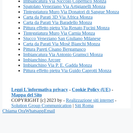
Imbiancatura Via Niccolò Copernico Monza
Spatolato Veneziano Via Artigianelli Monza
Tinteggiatura Muro Via Donatori di Sangue Monza
Carta da Parati 3D Via Africa Monza
Carta da Parati Via Baradello Monza
Pittura effetto pietra Via Renato Fucini Monza
Tinteggiatura Muro Via Carnia Monza
Stucco Veneziano San Giuliano Milanese
Carta da Parati Via Mosè Bianchi Monza
Pittura Pareti Cisano Bergamasco
Imbiancatura Via Antonio Gramsci Monza
Imbianchino Arcore
Imbianchino Via P. E. Gadda Monza
Pittura effetto pietra Via Guido Caprotti Monza
Leggi L'informativa privacy
-
Cookie Policy (UE)
-
Mappa del Sito
COPYRIGHT [c] 2023 by -
Realizzazione siti internet
-
Solution Group Communication
|
Siti Roma
Chiama Ora
Whatsapp
Email