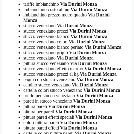
tariffe imbianchino
Via Durini Monza
imbianchino costo al mq
Via Durini Monza
imbianchino prezzo metro quadro
Via Durini
Monza
stucco veneziano
Via Durini Monza
stucco veneziano prezzi
Via Durini Monza
stucco veneziano bianco
Via Durini Monza
stucco veneziano colori
Via Durini Monza
stucco veneziano bianco perlato
Via Durini Monza
stucco veneziano grigio
Via Durini Monza
stucco veneziano
Via Durini Monza
pittura stucco veneziano
Via Durini Monza
stucco veneziano effetto marmo
Via Durini Monza
stucco veneziano prezzi al kg
Via Durini Monza
bagni con stucco veneziano
Via Durini Monza
camino stucco veneziano
Via Durini Monza
cartella colori stucco veneziano
Via Durini Monza
fondo per stucco veneziano
Via Durini Monza
pareti in stucco veneziano
Via Durini Monza
pittura pareti
Via Durini Monza
pittura per pareti
Via Durini Monza
pittura pareti effetti speciali
Via Durini Monza
colori pittura pareti
Via Durini Monza
pittura pareti effetti
Via Durini Monza
cartella colori pittura pareti
Via Durini Monza