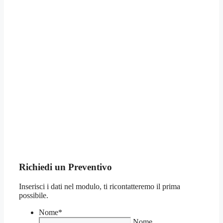
Richiedi un Preventivo
Inserisci i dati nel modulo, ti ricontatteremo il prima
possibile.
Nome
*
Nome