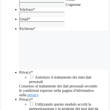
Cognome
Telefono
*
Email
*
Richiesta
*
Privacy
*
Autorizzo il trattamento dei miei dati
personali
Consenso al trattamento dei dati personali secondo
le condizioni espresse nella pagina d'informativa
sulla
privacy
Privacy
*
Utilizzando questo modulo accetti la
memorizzazione e la gestione dei tuoi dati da