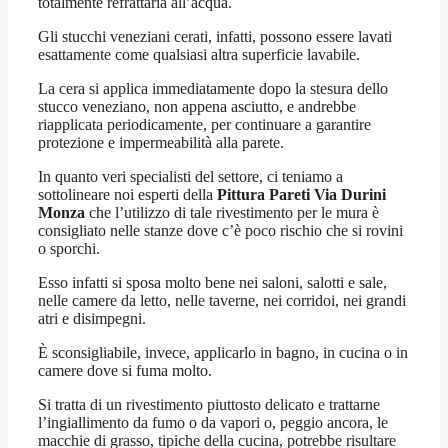
totalmente refrattaria all’acqua.
Gli stucchi veneziani cerati, infatti, possono essere lavati
esattamente come qualsiasi altra superficie lavabile.
La cera si applica immediatamente dopo la stesura dello
stucco veneziano, non appena asciutto, e andrebbe
riapplicata periodicamente, per continuare a garantire
protezione e impermeabilità alla parete.
In quanto veri specialisti del settore, ci teniamo a
sottolineare noi esperti della
Pittura Pareti Via Durini
Monza
che l’utilizzo di tale rivestimento per le mura è
consigliato nelle stanze dove c’è poco rischio che si rovini
o sporchi.
Esso infatti si sposa molto bene nei saloni, salotti e sale,
nelle camere da letto, nelle taverne, nei corridoi, nei grandi
atri e disimpegni.
È sconsigliabile, invece, applicarlo in bagno, in cucina o in
camere dove si fuma molto.
Si tratta di un rivestimento piuttosto delicato e trattarne
l’ingiallimento da fumo o da vapori o, peggio ancora, le
macchie di grasso, tipiche della cucina, potrebbe risultare