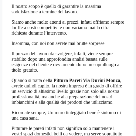
Il nostro scopo è quello di garantire la massima
soddisfazione a termine del lavoro.
Siamo anche molto attenti ai prezzi, infatti offriamo sempre
tariffe a costi competitivi e non variamo mai la cifra
richiesta durante l’intervento.
Insomma, con noi non avrete mai brutte sorprese.
Il prezzo del lavoro da svolgere, infatti, viene sempre
stabilito dopo una approfondita analisi basata sulle
esigenze del cliente e ovviamente dopo un sopralluogo a
titolo gratuito.
Quando si tratta della
Pittura Pareti Via Durini Monza
,
avrete quindi capito, la nostra impresa è in grado di offrire
un servizio di altissimo livello grazie non solo alla nostra
professionalità, ma anche alla preparazione dei nostri
imbianchini e alla qualità dei prodotti che utilizziamo.
Ricordate sempre, Un muro tinteggiato bene è sintomo di
una casa sana.
Pitturare le pareti infatti non significa solo mantenere i
vostri spazi domestici belli da vedere, ma serve soprattutto