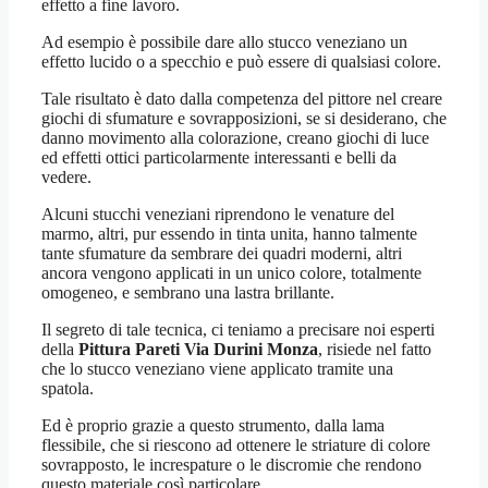
effetto a fine lavoro.
Ad esempio è possibile dare allo stucco veneziano un
effetto lucido o a specchio e può essere di qualsiasi colore.
Tale risultato è dato dalla competenza del pittore nel creare
giochi di sfumature e sovrapposizioni, se si desiderano, che
danno movimento alla colorazione, creano giochi di luce
ed effetti ottici particolarmente interessanti e belli da
vedere.
Alcuni stucchi veneziani riprendono le venature del
marmo, altri, pur essendo in tinta unita, hanno talmente
tante sfumature da sembrare dei quadri moderni, altri
ancora vengono applicati in un unico colore, totalmente
omogeneo, e sembrano una lastra brillante.
Il segreto di tale tecnica, ci teniamo a precisare noi esperti
della
Pittura Pareti Via Durini Monza
, risiede nel fatto
che lo stucco veneziano viene applicato tramite una
spatola.
Ed è proprio grazie a questo strumento, dalla lama
flessibile, che si riescono ad ottenere le striature di colore
sovrapposto, le increspature o le discromie che rendono
questo materiale così particolare.