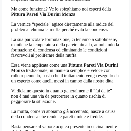
Ma come funziona? Ve lo spieghiamo noi esperti della
Pittura Pareti Via Durini Monza
.
La vernice “speciale” agisce direttamente alla radice del
problema: elimina la muffa perché evita la condensa.
La sua particolare formulazione, ci teniamo a sottolineare,
mantiene la temperatura della parete più alta, annullando la
formazione di condensa ed eliminando le condizioni
favorevoli al proliferare della muffa.
Essa viene applicata come una
Pittura Pareti Via Durini
Monza
tradizionale, in maniera semplice e veloce con
rullo o pennello, basta che il trattamento venga eseguito da
un esperto come quelli messi in campo dalla nostra ditta.
Vi diciamo questo in quanto generalmente il “fai da te”
non è mai una via da percorrere in quanto rischia di
peggiorare la situazione.
La muffa, come vi abbiamo già accennato, nasce a causa
della condensa che rende le pareti umide e fredde.
Basta pensare al vapore acqueo presente in cucina mentre