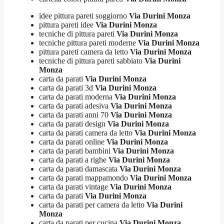
idee pittura pareti soggiorno
Via Durini Monza
pittura pareti idee
Via Durini Monza
tecniche di pittura pareti
Via Durini Monza
tecniche pittura pareti moderne
Via Durini Monza
pittura pareti camera da letto
Via Durini Monza
tecniche di pittura pareti sabbiato
Via Durini
Monza
carta da parati
Via Durini Monza
carta da parati 3d
Via Durini Monza
carta da parati moderna
Via Durini Monza
carta da parati adesiva
Via Durini Monza
carta da parati anni 70
Via Durini Monza
carta da parati design
Via Durini Monza
carta da parati camera da letto
Via Durini Monza
carta da parati online
Via Durini Monza
carta da parati bambini
Via Durini Monza
carta da parati a righe
Via Durini Monza
carta da parati damascata
Via Durini Monza
carta da parati mappamondo
Via Durini Monza
carta da parati vintage
Via Durini Monza
carta da parati
Via Durini Monza
carta da parati per camera da letto
Via Durini
Monza
carta da parati per cucina
Via Durini Monza