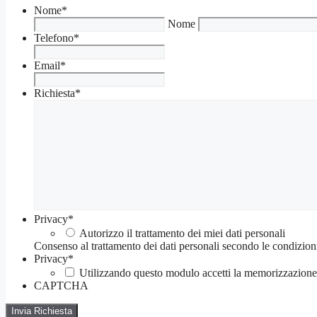
Nome
*
Nome
Telefono
*
Email
*
Richiesta
*
Privacy
*
Autorizzo il trattamento dei miei dati personali
Consenso al trattamento dei dati personali secondo le condizion
Privacy
*
Utilizzando questo modulo accetti la memorizzazione e
CAPTCHA