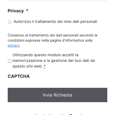
Privacy
*
Autorizzo il trattamento dei miei dati personali
Consenso al trattamento dei dati personali secondo le
condizioni espresse nella pagina d'informativa sulla
privacy
P
Utilizzando questo modulo accetti la
r
memorizzazione e la gestione dei tuoi dati da
i
questo sito web.
*
v
CAPTCHA
a
c
y
*