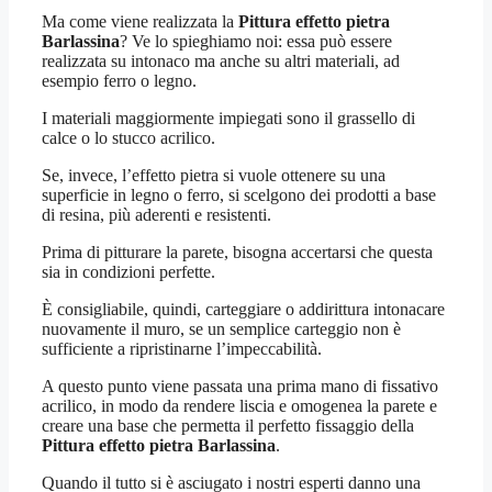
Ma come viene realizzata la
Pittura effetto pietra
Barlassina
? Ve lo spieghiamo noi: essa può essere
realizzata su intonaco ma anche su altri materiali, ad
esempio ferro o legno.
I materiali maggiormente impiegati sono il grassello di
calce o lo stucco acrilico.
Se, invece, l’effetto pietra si vuole ottenere su una
superficie in legno o ferro, si scelgono dei prodotti a base
di resina, più aderenti e resistenti.
Prima di pitturare la parete, bisogna accertarsi che questa
sia in condizioni perfette.
È consigliabile, quindi, carteggiare o addirittura intonacare
nuovamente il muro, se un semplice carteggio non è
sufficiente a ripristinarne l’impeccabilità.
A questo punto viene passata una prima mano di fissativo
acrilico, in modo da rendere liscia e omogenea la parete e
creare una base che permetta il perfetto fissaggio della
Pittura effetto pietra Barlassina
.
Quando il tutto si è asciugato i nostri esperti danno una