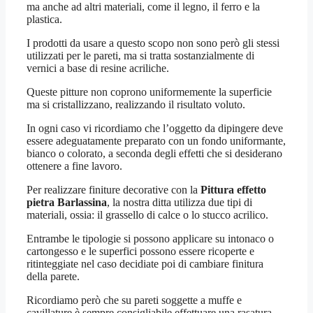
ma anche ad altri materiali, come il legno, il ferro e la
plastica.
I prodotti da usare a questo scopo non sono però gli stessi
utilizzati per le pareti, ma si tratta sostanzialmente di
vernici a base di resine acriliche.
Queste pitture non coprono uniformemente la superficie
ma si cristallizzano, realizzando il risultato voluto.
In ogni caso vi ricordiamo che l’oggetto da dipingere deve
essere adeguatamente preparato con un fondo uniformante,
bianco o colorato, a seconda degli effetti che si desiderano
ottenere a fine lavoro.
Per realizzare finiture decorative con la
Pittura effetto
pietra Barlassina
, la nostra ditta utilizza due tipi di
materiali, ossia: il grassello di calce o lo stucco acrilico.
Entrambe le tipologie si possono applicare su intonaco o
cartongesso e le superfici possono essere ricoperte e
ritinteggiate nel caso decidiate poi di cambiare finitura
della parete.
Ricordiamo però che su pareti soggette a muffe e
cavillature è sempre consigliabile effettuare una rasatura