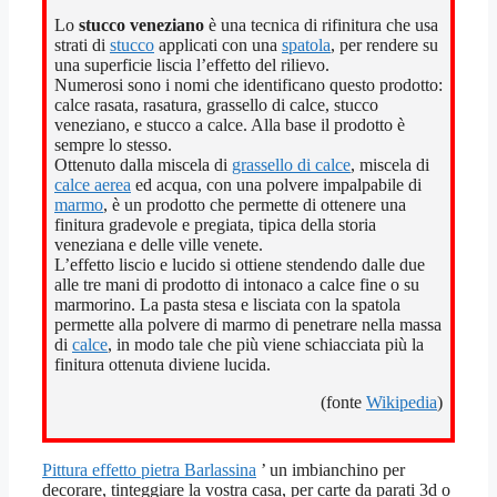
Lo
stucco veneziano
è una tecnica di rifinitura che usa
strati di
stucco
applicati con una
spatola
, per rendere su
una superficie liscia l’effetto del rilievo.
Numerosi sono i nomi che identificano questo prodotto:
calce rasata, rasatura, grassello di calce, stucco
veneziano, e stucco a calce. Alla base il prodotto è
sempre lo stesso.
Ottenuto dalla miscela di
grassello di calce
, miscela di
calce aerea
ed acqua, con una polvere impalpabile di
marmo
, è un prodotto che permette di ottenere una
finitura gradevole e pregiata, tipica della storia
veneziana e delle ville venete.
L’effetto liscio e lucido si ottiene stendendo dalle due
alle tre mani di prodotto di intonaco a calce fine o su
marmorino. La pasta stesa e lisciata con la spatola
permette alla polvere di marmo di penetrare nella massa
di
calce
, in modo tale che più viene schiacciata più la
finitura ottenuta diviene lucida.
(fonte
Wikipedia
)
Pittura effetto pietra Barlassina
’ un imbianchino per
decorare, tinteggiare la vostra casa, per carte da parati 3d o