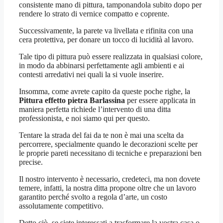
consistente mano di pittura, tamponandola subito dopo per
rendere lo strato di vernice compatto e coprente.
Successivamente, la parete va livellata e rifinita con una
cera protettiva, per donare un tocco di lucidità al lavoro.
Tale tipo di pittura può essere realizzata in qualsiasi colore,
in modo da abbinarsi perfettamente agli ambienti e ai
contesti arredativi nei quali la si vuole inserire.
Insomma, come avrete capito da queste poche righe, la
Pittura effetto pietra Barlassina
per essere applicata in
maniera perfetta richiede l’intervento di una ditta
professionista, e noi siamo qui per questo.
Tentare la strada del fai da te non è mai una scelta da
percorrere, specialmente quando le decorazioni scelte per
le proprie pareti necessitano di tecniche e preparazioni ben
precise.
Il nostro intervento è necessario, credeteci, ma non dovete
temere, infatti, la nostra ditta propone oltre che un lavoro
garantito perché svolto a regola d’arte, un costo
assolutamente competitivo.
Detto ciò, se siete interessati a trasformare la vostra casa o