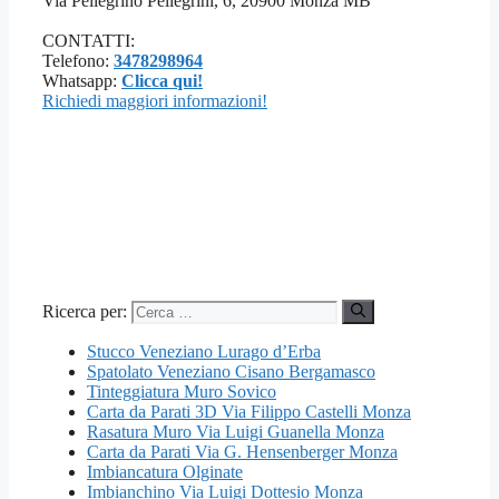
Via Pellegrino Pellegrini, 6, 20900 Monza MB
CONTATTI:
Telefono:
3478298964
Whatsapp:
Clicca qui!
Richiedi maggiori informazioni!
Ricerca per:
Stucco Veneziano Lurago d’Erba
Spatolato Veneziano Cisano Bergamasco
Tinteggiatura Muro Sovico
Carta da Parati 3D Via Filippo Castelli Monza
Rasatura Muro Via Luigi Guanella Monza
Carta da Parati Via G. Hensenberger Monza
Imbiancatura Olginate
Imbianchino Via Luigi Dottesio Monza