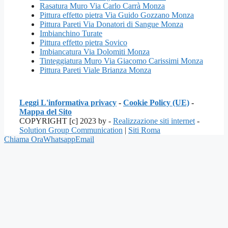
Rasatura Muro Via Carlo Carrà Monza
Pittura effetto pietra Via Guido Gozzano Monza
Pittura Pareti Via Donatori di Sangue Monza
Imbianchino Turate
Pittura effetto pietra Sovico
Imbiancatura Via Dolomiti Monza
Tinteggiatura Muro Via Giacomo Carissimi Monza
Pittura Pareti Viale Brianza Monza
Leggi L'informativa privacy
-
Cookie Policy (UE)
-
Mappa del Sito
COPYRIGHT [c] 2023 by -
Realizzazione siti internet
-
Solution Group Communication
|
Siti Roma
Chiama Ora
Whatsapp
Email