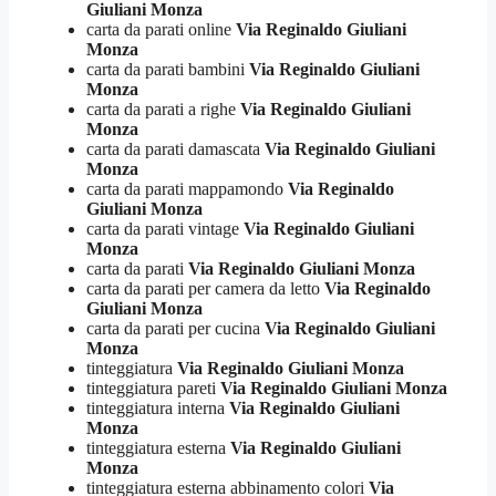
Giuliani Monza
carta da parati online
Via Reginaldo Giuliani
Monza
carta da parati bambini
Via Reginaldo Giuliani
Monza
carta da parati a righe
Via Reginaldo Giuliani
Monza
carta da parati damascata
Via Reginaldo Giuliani
Monza
carta da parati mappamondo
Via Reginaldo
Giuliani Monza
carta da parati vintage
Via Reginaldo Giuliani
Monza
carta da parati
Via Reginaldo Giuliani Monza
carta da parati per camera da letto
Via Reginaldo
Giuliani Monza
carta da parati per cucina
Via Reginaldo Giuliani
Monza
tinteggiatura
Via Reginaldo Giuliani Monza
tinteggiatura pareti
Via Reginaldo Giuliani Monza
tinteggiatura interna
Via Reginaldo Giuliani
Monza
tinteggiatura esterna
Via Reginaldo Giuliani
Monza
tinteggiatura esterna abbinamento colori
Via