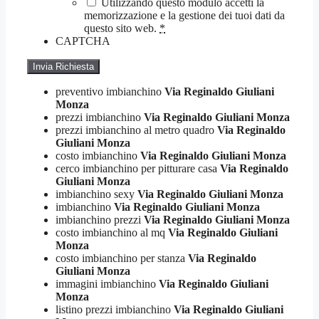
Utilizzando questo modulo accetti la
memorizzazione e la gestione dei tuoi dati da
questo sito web.
*
CAPTCHA
preventivo imbianchino
Via Reginaldo Giuliani
Monza
prezzi imbianchino
Via Reginaldo Giuliani Monza
prezzi imbianchino al metro quadro
Via Reginaldo
Giuliani Monza
costo imbianchino
Via Reginaldo Giuliani Monza
cerco imbianchino per pitturare casa
Via Reginaldo
Giuliani Monza
imbianchino sexy
Via Reginaldo Giuliani Monza
imbianchino
Via Reginaldo Giuliani Monza
imbianchino prezzi
Via Reginaldo Giuliani Monza
costo imbianchino al mq
Via Reginaldo Giuliani
Monza
costo imbianchino per stanza
Via Reginaldo
Giuliani Monza
immagini imbianchino
Via Reginaldo Giuliani
Monza
listino prezzi imbianchino
Via Reginaldo Giuliani