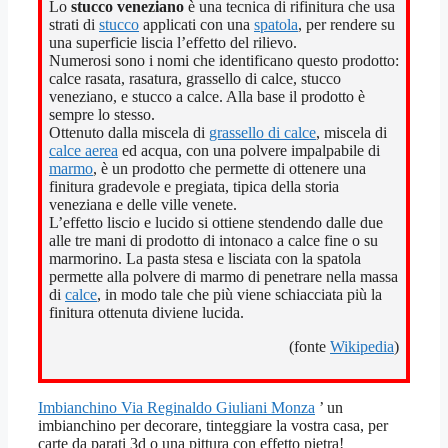
Lo
stucco veneziano
è una tecnica di rifinitura che usa
strati di
stucco
applicati con una
spatola
, per rendere su
una superficie liscia l’effetto del rilievo.
Numerosi sono i nomi che identificano questo prodotto:
calce rasata, rasatura, grassello di calce, stucco
veneziano, e stucco a calce. Alla base il prodotto è
sempre lo stesso.
Ottenuto dalla miscela di
grassello di calce
, miscela di
calce aerea
ed acqua, con una polvere impalpabile di
marmo
, è un prodotto che permette di ottenere una
finitura gradevole e pregiata, tipica della storia
veneziana e delle ville venete.
L’effetto liscio e lucido si ottiene stendendo dalle due
alle tre mani di prodotto di intonaco a calce fine o su
marmorino. La pasta stesa e lisciata con la spatola
permette alla polvere di marmo di penetrare nella massa
di
calce
, in modo tale che più viene schiacciata più la
finitura ottenuta diviene lucida.
(fonte
Wikipedia
)
Imbianchino Via Reginaldo Giuliani Monza
’ un
imbianchino per decorare, tinteggiare la vostra casa, per
carte da parati 3d o una pittura con effetto pietra!