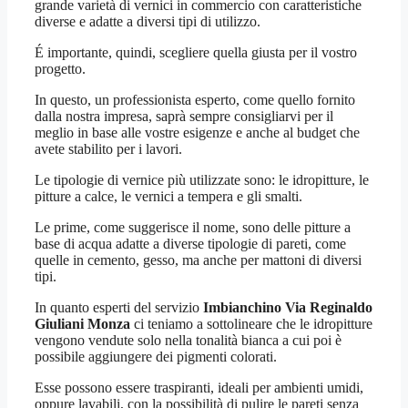
grande varietà di vernici in commercio con caratteristiche
diverse e adatte a diversi tipi di utilizzo.
É importante, quindi, scegliere quella giusta per il vostro
progetto.
In questo, un professionista esperto, come quello fornito
dalla nostra impresa, saprà sempre consigliarvi per il
meglio in base alle vostre esigenze e anche al budget che
avete stabilito per i lavori.
Le tipologie di vernice più utilizzate sono: le idropitture, le
pitture a calce, le vernici a tempera e gli smalti.
Le prime, come suggerisce il nome, sono delle pitture a
base di acqua adatte a diverse tipologie di pareti, come
quelle in cemento, gesso, ma anche per mattoni di diversi
tipi.
In quanto esperti del servizio
Imbianchino Via Reginaldo
Giuliani Monza
ci teniamo a sottolineare che le idropitture
vengono vendute solo nella tonalità bianca a cui poi è
possibile aggiungere dei pigmenti colorati.
Esse possono essere traspiranti, ideali per ambienti umidi,
oppure lavabili, con la possibilità di pulire le pareti senza