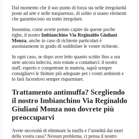
Dal momento che il suo punto di forza sta nelle irregolarità
poste ad arte e nelle trasparenze, di solito si usano elementi
che garantiscono un tratto irregolare.
Insomma, come avrete potuto capire da queste poche
righe, il nostro
Imbianchino Via Reginaldo Giuliani
Monza
, anche in caso di richieste particolari è
assolutamente in grado di soddisfare le vostre richieste.
In ogni caso, se dopo aver letto quanto scritto fino a ora
siete ancora indecisi, non esitate a contattarci: il nostro
staff, esperto e competente in materia, saprà sempre
consigliarvi le finiture più adeguate per i vostri ambienti e
lo farà facendovi sempre risparmiare.
Trattamento antimuffa? Scegliendo
il nostro
Imbianchino Via Reginaldo
Giuliani Monza
non dovrete più
preoccuparvi
Avete necessità di eliminare la muffa e l’umidità dai muri
della vostra casa? Nessun problema, ci pensa il nostro