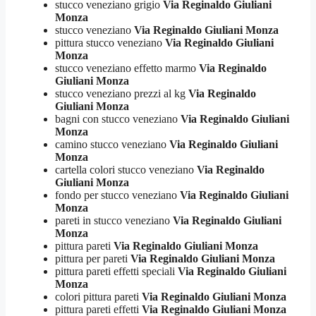
stucco veneziano grigio
Via Reginaldo Giuliani
Monza
stucco veneziano
Via Reginaldo Giuliani Monza
pittura stucco veneziano
Via Reginaldo Giuliani
Monza
stucco veneziano effetto marmo
Via Reginaldo
Giuliani Monza
stucco veneziano prezzi al kg
Via Reginaldo
Giuliani Monza
bagni con stucco veneziano
Via Reginaldo Giuliani
Monza
camino stucco veneziano
Via Reginaldo Giuliani
Monza
cartella colori stucco veneziano
Via Reginaldo
Giuliani Monza
fondo per stucco veneziano
Via Reginaldo Giuliani
Monza
pareti in stucco veneziano
Via Reginaldo Giuliani
Monza
pittura pareti
Via Reginaldo Giuliani Monza
pittura per pareti
Via Reginaldo Giuliani Monza
pittura pareti effetti speciali
Via Reginaldo Giuliani
Monza
colori pittura pareti
Via Reginaldo Giuliani Monza
pittura pareti effetti
Via Reginaldo Giuliani Monza