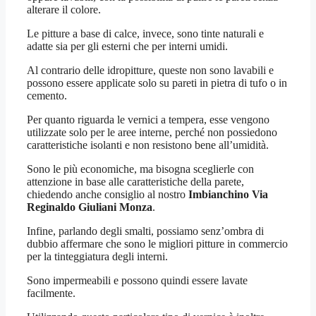
alterare il colore.
Le pitture a base di calce, invece, sono tinte naturali e
adatte sia per gli esterni che per interni umidi.
Al contrario delle idropitture, queste non sono lavabili e
possono essere applicate solo su pareti in pietra di tufo o in
cemento.
Per quanto riguarda le vernici a tempera, esse vengono
utilizzate solo per le aree interne, perché non possiedono
caratteristiche isolanti e non resistono bene all’umidità.
Sono le più economiche, ma bisogna sceglierle con
attenzione in base alle caratteristiche della parete,
chiedendo anche consiglio al nostro
Imbianchino Via
Reginaldo Giuliani Monza
.
Infine, parlando degli smalti, possiamo senz’ombra di
dubbio affermare che sono le migliori pitture in commercio
per la tinteggiatura degli interni.
Sono impermeabili e possono quindi essere lavate
facilmente.