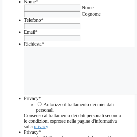
Nome
*
Nome
Cognome
Telefono
*
Email
*
Richiesta
*
Privacy
*
Autorizzo il trattamento dei miei dati
personali
Consenso al trattamento dei dati personali secondo
le condizioni espresse nella pagina d'informativa
sulla
privacy
Privacy
*