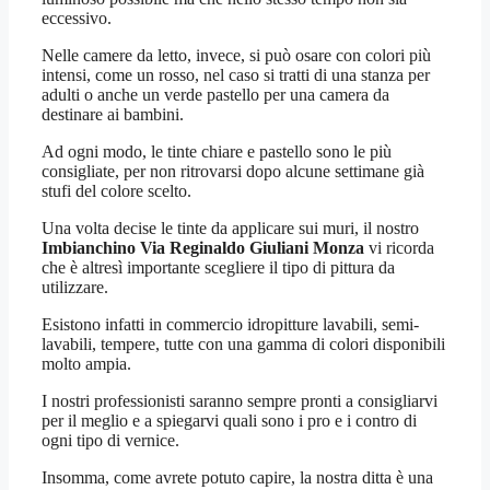
eccessivo.
Nelle camere da letto, invece, si può osare con colori più
intensi, come un rosso, nel caso si tratti di una stanza per
adulti o anche un verde pastello per una camera da
destinare ai bambini.
Ad ogni modo, le tinte chiare e pastello sono le più
consigliate, per non ritrovarsi dopo alcune settimane già
stufi del colore scelto.
Una volta decise le tinte da applicare sui muri, il nostro
Imbianchino Via Reginaldo Giuliani Monza
vi ricorda
che è altresì importante scegliere il tipo di pittura da
utilizzare.
Esistono infatti in commercio idropitture lavabili, semi-
lavabili, tempere, tutte con una gamma di colori disponibili
molto ampia.
I nostri professionisti saranno sempre pronti a consigliarvi
per il meglio e a spiegarvi quali sono i pro e i contro di
ogni tipo di vernice.
Insomma, come avrete potuto capire, la nostra ditta è una