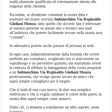
realtà altamente qualificata ed estremamente attenta alle
esigenze della clientela.
Ricordate, se desiderate contattare la nostra ditta e
usufruire del nostro servizio
Imbianchino Via Reginaldo
Giuliani Monza
, tutto quello che dovrete fare è telefonare
al numero presente su questo sito o inviarci una mail
all’indirizzo che potrete facilmente trovare nella nostra area
“contatti”.
In alternativa potrete anche passare di persona in sede.
In ogni caso, indipendentemente dalla formula che avrete
preferito per contattarci, scegliendo noi vi assicurerete un
sopralluogo e un preventivo gratuito, ma soprattutto avrete
la certezza di affidare la tinteggiatura della vostra proprietà
a un
Imbianchino Via Reginaldo Giuliani Monza
professionista, che svolge questo lavoro da anni e che
saprà sempre consigliarvi per il meglio.
Che si tratti di una casa nuova, di dare una semplice
rinfrescata o che si voglia cambiare il colore delle pareti, la
nostra ditta saprà sempre come aiutarvi.
Detto ciò, ci teniamo a sottolineare un altro aspetto, ossia:
il prezzo.