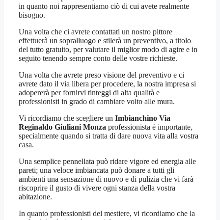
in quanto noi rappresentiamo ciò di cui avete realmente
bisogno.
Una volta che ci avrete contattati un nostro pittore
effettuerà un sopralluogo e stilerà un preventivo, a titolo
del tutto gratuito, per valutare il miglior modo di agire e in
seguito tenendo sempre conto delle vostre richieste.
Una volta che avrete preso visione del preventivo e ci
avrete dato il via libera per procedere, la nostra impresa si
adopererà per fornirvi tinteggi di alta qualità e
professionisti in grado di cambiare volto alle mura.
Vi ricordiamo che scegliere un
Imbianchino Via
Reginaldo Giuliani Monza
professionista è importante,
specialmente quando si tratta di dare nuova vita alla vostra
casa.
Una semplice pennellata può ridare vigore ed energia alle
pareti; una veloce imbiancata può donare a tutti gli
ambienti una sensazione di nuovo e di pulizia che vi farà
riscoprire il gusto di vivere ogni stanza della vostra
abitazione.
In quanto professionisti del mestiere, vi ricordiamo che la