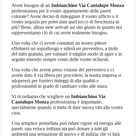
Avete bisogno di un
Imbianchino Via Cantalupo Monza
professionista per il vostro appartamento delle pareti
colorate? Avete deciso di tinteggiare il vostro ufficio o il
vostro negozio per poter dare quel tocco di freschezza in
più? Bene, allora siete arrivati sul sito giusto in quanto noi
rappresentiamo ciò di cui avete realmente bisogno.
Una volta che ci avrete contattati un nostro pittore
effettuerà un sopralluogo e stilerà un preventivo, a titolo
del tutto gratuito, per valutare il miglior modo di agire e in
seguito tenendo sempre conto delle vostre richieste.
Una volta che avrete preso visione del preventivo e ci
avrete dato il via libera per procedere, la nostra impresa si
adopererà per fornirvi tinteggi di alta qualità e
professionisti in grado di cambiare volto alle mura.
Vi ricordiamo che scegliere un
Imbianchino Via
Cantalupo Monza
professionista è importante,
specialmente quando si tratta di dare nuova vita alla vostra
casa.
Una semplice pennellata può ridare vigore ed energia alle
pareti; una veloce imbiancata può donare a tutti gli
ambienti una sensazione di nuovo e di pulizia che vi farà