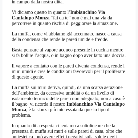
in campo dalla nostra ditta.
Vi diciamo questo in quanto l’
Imbianchino Via
Cantalupo Monza
“fai da te” non è mai una via da
percorrere in quanto rischia di peggiorare la situazione.
La muffa, come vi abbiamo già accennato, nasce a causa
della condensa che rende le pareti umide e fredde.
Basta pensare al vapore acqueo presente in cucina mentre
si fa bollire l’acqua, o in bagno dopo aver fatto una doccia.
Il vapore a contatto con le pareti diventa condensa, rende i
muri umidi e crea le condizioni favorevoli per il proliferare
di questo agente.
La muffa sui muri deriva, quindi, da una scarsa aerazione
dell’ambiente, da eccessiva umidità o da un livello di
isolamento termico delle pareti non adeguato; non a caso è
il bagno, vi ricorda il nostro
Imbianchino Via Cantalupo
Monza
, è la stanza più interessata da questo tipo di
problema.
In quanto ditta esperta ci teniamo a sottolineare che la
presenza di muffa sui muri e sulle pareti di casa, oltre che
antiestetica, può avere effetti negativi sulla salute degli