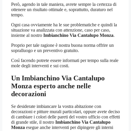
Però, agendo in tale maniera, avrete sempre la certezza di
ottenere un risultato ottimale e, soprattutto, duraturo nel
tempo.
Ogni casa ovviamente ha le sue problematiche e quindi la
situazione va analizzata con attenzione, caso per caso,
insieme al nostro
Imbianchino Via Cantalupo Monza
.
Proprio per tale ragione è nostra buona norma offrire un
sopralluogo e un preventivo gratuito.
Così facendo potrete essere informati per tempo sulla reale
mole degli interventi e sui costi.
Un
Imbianchino Via Cantalupo
Monza
esperto anche nelle
decorazioni
Se desiderate imbiancare la vostra abitazione con
decorazioni e pitture murali particolari, oppure avete deciso
di cambiare i colori delle pareti del vostro ufficio con effetti
di grande stile, il nostro
Imbianchino Via Cantalupo
Monza
esegue anche interventi per dipingere gli interni