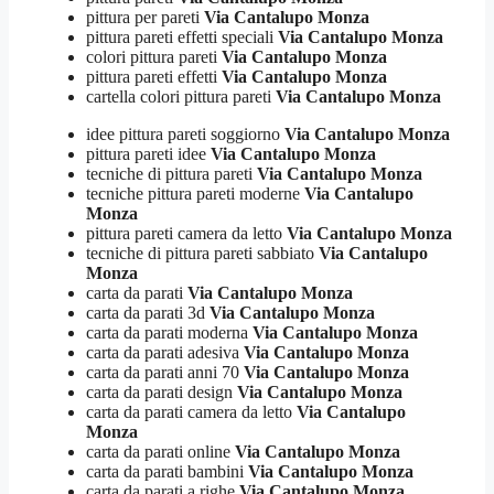
pittura per pareti
Via Cantalupo Monza
pittura pareti effetti speciali
Via Cantalupo Monza
colori pittura pareti
Via Cantalupo Monza
pittura pareti effetti
Via Cantalupo Monza
cartella colori pittura pareti
Via Cantalupo Monza
idee pittura pareti soggiorno
Via Cantalupo Monza
pittura pareti idee
Via Cantalupo Monza
tecniche di pittura pareti
Via Cantalupo Monza
tecniche pittura pareti moderne
Via Cantalupo
Monza
pittura pareti camera da letto
Via Cantalupo Monza
tecniche di pittura pareti sabbiato
Via Cantalupo
Monza
carta da parati
Via Cantalupo Monza
carta da parati 3d
Via Cantalupo Monza
carta da parati moderna
Via Cantalupo Monza
carta da parati adesiva
Via Cantalupo Monza
carta da parati anni 70
Via Cantalupo Monza
carta da parati design
Via Cantalupo Monza
carta da parati camera da letto
Via Cantalupo
Monza
carta da parati online
Via Cantalupo Monza
carta da parati bambini
Via Cantalupo Monza
carta da parati a righe
Via Cantalupo Monza