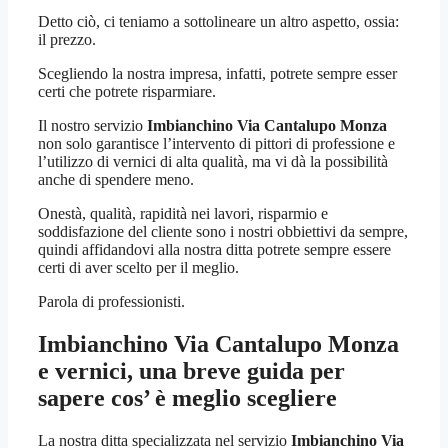
Detto ciò, ci teniamo a sottolineare un altro aspetto, ossia:
il prezzo.
Scegliendo la nostra impresa, infatti, potrete sempre esser
certi che potrete risparmiare.
Il nostro servizio
Imbianchino Via Cantalupo Monza
non solo garantisce l’intervento di pittori di professione e
l’utilizzo di vernici di alta qualità, ma vi dà la possibilità
anche di spendere meno.
Onestà, qualità, rapidità nei lavori, risparmio e
soddisfazione del cliente sono i nostri obbiettivi da sempre,
quindi affidandovi alla nostra ditta potrete sempre essere
certi di aver scelto per il meglio.
Parola di professionisti.
Imbianchino Via Cantalupo Monza
e vernici, una breve guida per
sapere cos’ è meglio scegliere
La nostra ditta specializzata nel servizio
Imbianchino Via