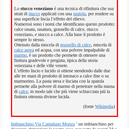
Lo
stucco veneziano
è una tecnica di rifinitura che usa
strati di
stucco
applicati con una
spatola
, per rendere su
una superficie liscia l’effetto del rilievo.
Numerosi sono i nomi che identificano questo prodotto:
calce rasata, rasatura, grassello di calce, stucco
veneziano, e stucco a calce. Alla base il prodotto è
sempre lo stesso.
Ottenuto dalla miscela di
grassello di calce
, miscela di
calce aerea
ed acqua, con una polvere impalpabile di
marmo
, è un prodotto che permette di ottenere una
finitura gradevole e pregiata, tipica della storia
veneziana e delle ville venete.
L’effetto liscio e lucido si ottiene stendendo dalle due
alle tre mani di prodotto di intonaco a calce fine o su
marmorino. La pasta stesa e lisciata con la spatola
permette alla polvere di marmo di penetrare nella massa
di
calce
, in modo tale che più viene schiacciata più la
finitura ottenuta diviene lucida.
(fonte
Wikipedia
)
Imbianchino Via Cantalupo Monza
’ un imbianchino per