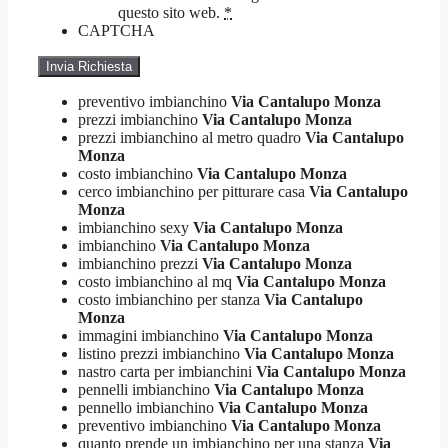
questo sito web.
*
CAPTCHA
preventivo imbianchino
Via Cantalupo Monza
prezzi imbianchino
Via Cantalupo Monza
prezzi imbianchino al metro quadro
Via Cantalupo
Monza
costo imbianchino
Via Cantalupo Monza
cerco imbianchino per pitturare casa
Via Cantalupo
Monza
imbianchino sexy
Via Cantalupo Monza
imbianchino
Via Cantalupo Monza
imbianchino prezzi
Via Cantalupo Monza
costo imbianchino al mq
Via Cantalupo Monza
costo imbianchino per stanza
Via Cantalupo
Monza
immagini imbianchino
Via Cantalupo Monza
listino prezzi imbianchino
Via Cantalupo Monza
nastro carta per imbianchini
Via Cantalupo Monza
pennelli imbianchino
Via Cantalupo Monza
pennello imbianchino
Via Cantalupo Monza
preventivo imbianchino
Via Cantalupo Monza
quanto prende un imbianchino per una stanza
Via