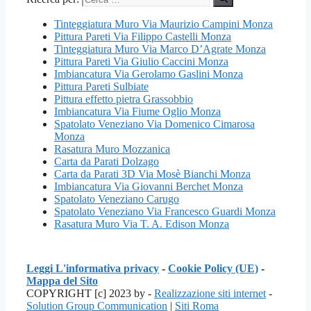
Tinteggiatura Muro Via Maurizio Campini Monza
Pittura Pareti Via Filippo Castelli Monza
Tinteggiatura Muro Via Marco D’Agrate Monza
Pittura Pareti Via Giulio Caccini Monza
Imbiancatura Via Gerolamo Gaslini Monza
Pittura Pareti Sulbiate
Pittura effetto pietra Grassobbio
Imbiancatura Via Fiume Oglio Monza
Spatolato Veneziano Via Domenico Cimarosa
Monza
Rasatura Muro Mozzanica
Carta da Parati Dolzago
Carta da Parati 3D Via Mosè Bianchi Monza
Imbiancatura Via Giovanni Berchet Monza
Spatolato Veneziano Carugo
Spatolato Veneziano Via Francesco Guardi Monza
Rasatura Muro Via T. A. Edison Monza
Leggi L'informativa privacy
-
Cookie Policy (UE)
-
Mappa del Sito
COPYRIGHT [c] 2023 by -
Realizzazione siti internet
-
Solution Group Communication
|
Siti Roma