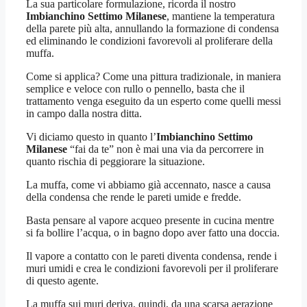
La sua particolare formulazione, ricorda il nostro
Imbianchino Settimo Milanese
, mantiene la temperatura
della parete più alta, annullando la formazione di condensa
ed eliminando le condizioni favorevoli al proliferare della
muffa.
Come si applica? Come una pittura tradizionale, in maniera
semplice e veloce con rullo o pennello, basta che il
trattamento venga eseguito da un esperto come quelli messi
in campo dalla nostra ditta.
Vi diciamo questo in quanto l’
Imbianchino Settimo
Milanese
“fai da te” non è mai una via da percorrere in
quanto rischia di peggiorare la situazione.
La muffa, come vi abbiamo già accennato, nasce a causa
della condensa che rende le pareti umide e fredde.
Basta pensare al vapore acqueo presente in cucina mentre
si fa bollire l’acqua, o in bagno dopo aver fatto una doccia.
Il vapore a contatto con le pareti diventa condensa, rende i
muri umidi e crea le condizioni favorevoli per il proliferare
di questo agente.
La muffa sui muri deriva, quindi, da una scarsa aerazione