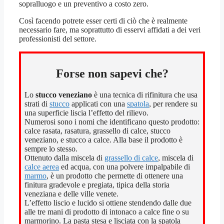
sopralluogo e un preventivo a costo zero.
Così facendo potrete esser certi di ciò che è realmente
necessario fare, ma soprattutto di esservi affidati a dei veri
professionisti del settore.
Forse non sapevi che?
Lo
stucco veneziano
è una tecnica di rifinitura che usa
strati di
stucco
applicati con una
spatola
, per rendere su
una superficie liscia l’effetto del rilievo.
Numerosi sono i nomi che identificano questo prodotto:
calce rasata, rasatura, grassello di calce, stucco
veneziano, e stucco a calce. Alla base il prodotto è
sempre lo stesso.
Ottenuto dalla miscela di
grassello di calce
, miscela di
calce aerea
ed acqua, con una polvere impalpabile di
marmo
, è un prodotto che permette di ottenere una
finitura gradevole e pregiata, tipica della storia
veneziana e delle ville venete.
L’effetto liscio e lucido si ottiene stendendo dalle due
alle tre mani di prodotto di intonaco a calce fine o su
marmorino. La pasta stesa e lisciata con la spatola