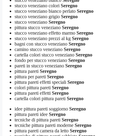
stucco veneziano bianco
Seregno
stucco veneziano colori
Seregno
stucco veneziano bianco perlato
Seregno
stucco veneziano grigio
Seregno
stucco veneziano
Seregno
pittura stucco veneziano
Seregno
stucco veneziano effetto marmo
Seregno
stucco veneziano prezzi al kg
Seregno
bagni con stucco veneziano
Seregno
camino stucco veneziano
Seregno
cartella colori stucco veneziano
Seregno
fondo per stucco veneziano
Seregno
pareti in stucco veneziano
Seregno
pittura pareti
Seregno
pittura per pareti
Seregno
pittura pareti effetti speciali
Seregno
colori pittura pareti
Seregno
pittura pareti effetti
Seregno
cartella colori pittura pareti
Seregno
idee pittura pareti soggiorno
Seregno
pittura pareti idee
Seregno
tecniche di pittura pareti
Seregno
tecniche pittura pareti moderne
Seregno
pittura pareti camera da letto
Seregno