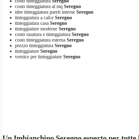
costo tinteggiatura
Seregno
costo tinteggiatura al mq
Seregno
idee tinteggiatura pareti interne
Seregno
tinteggiatura a calce
Seregno
tinteggiatura casa
Seregno
tinteggiature moderne
Seregno
costo rasatura e tinteggiatura
Seregno
costo tinteggiatura esterna
Seregno
prezzo tinteggiatura
Seregno
tinteggiature
Seregno
vernice per tinteggiature
Seregno
Un
Imbianchino Seregno
esperto per tutte 