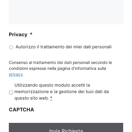
Privacy
*
Autorizzo il trattamento dei miei dati personali
Consenso al trattamento dei dati personali secondo le
condizioni espresse nella pagina d'informativa sulla
privacy
P
Utilizzando questo modulo accetti la
r
memorizzazione e la gestione dei tuoi dati da
i
questo sito web.
*
v
CAPTCHA
a
c
y
*