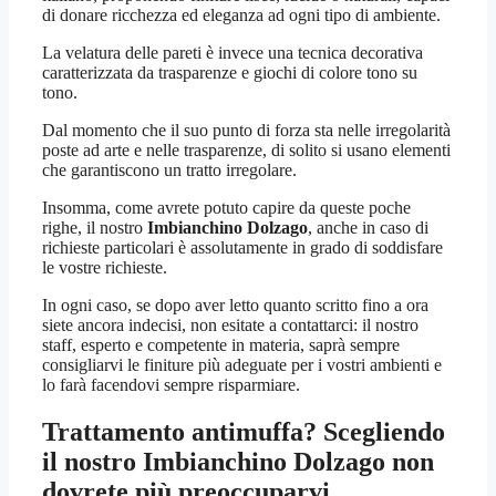
di donare ricchezza ed eleganza ad ogni tipo di ambiente.
La velatura delle pareti è invece una tecnica decorativa
caratterizzata da trasparenze e giochi di colore tono su
tono.
Dal momento che il suo punto di forza sta nelle irregolarità
poste ad arte e nelle trasparenze, di solito si usano elementi
che garantiscono un tratto irregolare.
Insomma, come avrete potuto capire da queste poche
righe, il nostro
Imbianchino Dolzago
, anche in caso di
richieste particolari è assolutamente in grado di soddisfare
le vostre richieste.
In ogni caso, se dopo aver letto quanto scritto fino a ora
siete ancora indecisi, non esitate a contattarci: il nostro
staff, esperto e competente in materia, saprà sempre
consigliarvi le finiture più adeguate per i vostri ambienti e
lo farà facendovi sempre risparmiare.
Trattamento antimuffa? Scegliendo
il nostro
Imbianchino Dolzago
non
dovrete più preoccuparvi