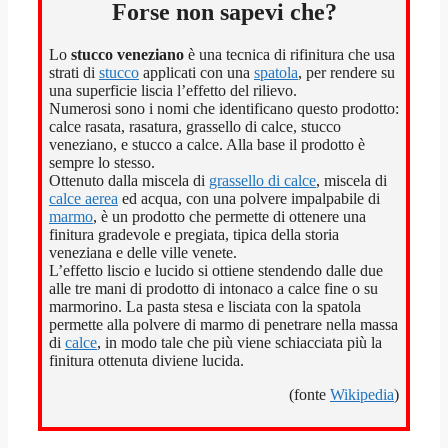
Forse non sapevi che?
Lo
stucco veneziano
è una tecnica di rifinitura che usa
strati di
stucco
applicati con una
spatola
, per rendere su
una superficie liscia l’effetto del rilievo.
Numerosi sono i nomi che identificano questo prodotto:
calce rasata, rasatura, grassello di calce, stucco
veneziano, e stucco a calce. Alla base il prodotto è
sempre lo stesso.
Ottenuto dalla miscela di
grassello di calce
, miscela di
calce aerea
ed acqua, con una polvere impalpabile di
marmo
, è un prodotto che permette di ottenere una
finitura gradevole e pregiata, tipica della storia
veneziana e delle ville venete.
L’effetto liscio e lucido si ottiene stendendo dalle due
alle tre mani di prodotto di intonaco a calce fine o su
marmorino. La pasta stesa e lisciata con la spatola
permette alla polvere di marmo di penetrare nella massa
di
calce
, in modo tale che più viene schiacciata più la
finitura ottenuta diviene lucida.
(fonte
Wikipedia
)