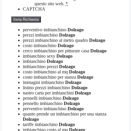
questo sito web.
*
CAPTCHA
preventivo imbianchino
Dolzago
prezzi imbianchino
Dolzago
prezzi imbianchino al metro quadro
Dolzago
costo imbianchino
Dolzago
cerco imbianchino per pitturare casa
Dolzago
imbianchino sexy
Dolzago
imbianchino
Dolzago
imbianchino prezzi
Dolzago
costo imbianchino al mq
Dolzago
costo imbianchino per stanza
Dolzago
immagini imbianchino
Dolzago
listino prezzi imbianchino
Dolzago
nastro carta per imbianchini
Dolzago
pennelli imbianchino
Dolzago
pennello imbianchino
Dolzago
preventivo imbianchino
Dolzago
quanto prende un imbianchino per una stanza
Dolzago
tariffe imbianchino
Dolzago
imbianchino costo al mq
Dolzago