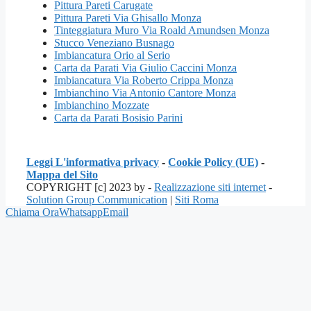
Pittura Pareti Carugate
Pittura Pareti Via Ghisallo Monza
Tinteggiatura Muro Via Roald Amundsen Monza
Stucco Veneziano Busnago
Imbiancatura Orio al Serio
Carta da Parati Via Giulio Caccini Monza
Imbiancatura Via Roberto Crippa Monza
Imbianchino Via Antonio Cantore Monza
Imbianchino Mozzate
Carta da Parati Bosisio Parini
Leggi L'informativa privacy
-
Cookie Policy (UE)
-
Mappa del Sito
COPYRIGHT [c] 2023 by -
Realizzazione siti internet
-
Solution Group Communication
|
Siti Roma
Chiama Ora
Whatsapp
Email