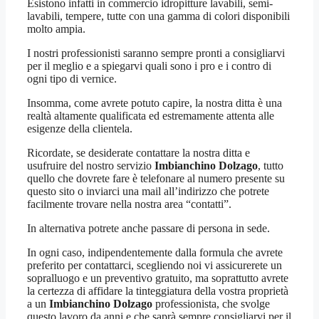
Esistono infatti in commercio idropitture lavabili, semi-
lavabili, tempere, tutte con una gamma di colori disponibili
molto ampia.
I nostri professionisti saranno sempre pronti a consigliarvi
per il meglio e a spiegarvi quali sono i pro e i contro di
ogni tipo di vernice.
Insomma, come avrete potuto capire, la nostra ditta è una
realtà altamente qualificata ed estremamente attenta alle
esigenze della clientela.
Ricordate, se desiderate contattare la nostra ditta e
usufruire del nostro servizio
Imbianchino Dolzago
, tutto
quello che dovrete fare è telefonare al numero presente su
questo sito o inviarci una mail all’indirizzo che potrete
facilmente trovare nella nostra area “contatti”.
In alternativa potrete anche passare di persona in sede.
In ogni caso, indipendentemente dalla formula che avrete
preferito per contattarci, scegliendo noi vi assicurerete un
sopralluogo e un preventivo gratuito, ma soprattutto avrete
la certezza di affidare la tinteggiatura della vostra proprietà
a un
Imbianchino Dolzago
professionista, che svolge
questo lavoro da anni e che saprà sempre consigliarvi per il