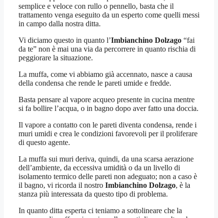
semplice e veloce con rullo o pennello, basta che il
trattamento venga eseguito da un esperto come quelli messi
in campo dalla nostra ditta.
Vi diciamo questo in quanto l’
Imbianchino Dolzago
“fai
da te” non è mai una via da percorrere in quanto rischia di
peggiorare la situazione.
La muffa, come vi abbiamo già accennato, nasce a causa
della condensa che rende le pareti umide e fredde.
Basta pensare al vapore acqueo presente in cucina mentre
si fa bollire l’acqua, o in bagno dopo aver fatto una doccia.
Il vapore a contatto con le pareti diventa condensa, rende i
muri umidi e crea le condizioni favorevoli per il proliferare
di questo agente.
La muffa sui muri deriva, quindi, da una scarsa aerazione
dell’ambiente, da eccessiva umidità o da un livello di
isolamento termico delle pareti non adeguato; non a caso è
il bagno, vi ricorda il nostro
Imbianchino Dolzago
, è la
stanza più interessata da questo tipo di problema.
In quanto ditta esperta ci teniamo a sottolineare che la