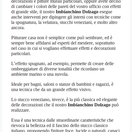
decorazioni e pitture murali particolari, oppure avete deciso
di cambiare i colori delle pareti del vostro ufficio con effetti
di grande stile, il nostro
Imbianchino Dolzago
esegue
anche interventi per dipingere gli interni con tecniche come
la spugnatura, la velatura, stucchi veneziani, e molto altro
ancora.
Pitturare casa non è semplice come può sembrare, ed è
sempre bene affidarsi ad esperti del mestiere, soprattutto
nel caso in cui si vogliano effettuare effetti e decorazioni
particolari.
L’effetto spugnato, ad esempio, permette di creare delle
ombreggiature di diverse tonalità che ricordano un
ambiente marino o una nuvola.
Ideale per bagni, saloni o stanze di bambini e ragazzi, è
una tecnica che da un grande effetto visivo.
Lo stucco veneziano, invece, è la più classica ed elegante
delle decorazioni che il nostro
Imbianchino Dolzago
può
realizzare.
Essa è una tecnica dalle straordinarie caratteristiche che
rievoca la bellezza ed il fascino dello stucco classico
italiano, proponendo finiture lisce, lucide o naturali, capaci