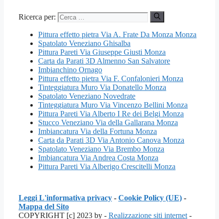
Ricerca per:
Pittura effetto pietra Via A. Frate Da Monza Monza
Spatolato Veneziano Ghisalba
Pittura Pareti Via Giuseppe Giusti Monza
Carta da Parati 3D Almenno San Salvatore
Imbianchino Ornago
Pittura effetto pietra Via F. Confalonieri Monza
Tinteggiatura Muro Via Donatello Monza
Spatolato Veneziano Novedrate
Tinteggiatura Muro Via Vincenzo Bellini Monza
Pittura Pareti Via Alberto I Re dei Belgi Monza
Stucco Veneziano Via della Gallarana Monza
Imbiancatura Via della Fortuna Monza
Carta da Parati 3D Via Antonio Canova Monza
Spatolato Veneziano Via Brembo Monza
Imbiancatura Via Andrea Costa Monza
Pittura Pareti Via Alberigo Crescitelli Monza
Leggi L'informativa privacy
-
Cookie Policy (UE)
-
Mappa del Sito
COPYRIGHT [c] 2023 by -
Realizzazione siti internet
-