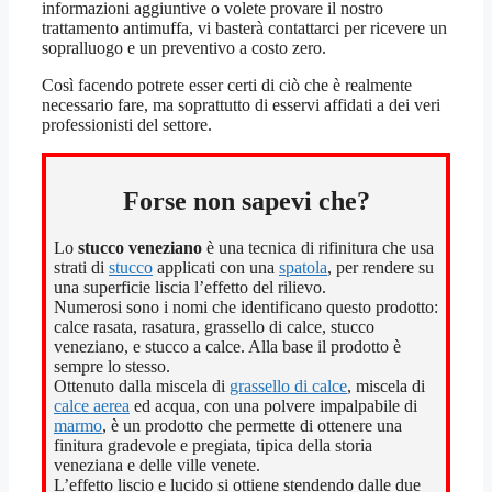
informazioni aggiuntive o volete provare il nostro
trattamento antimuffa, vi basterà contattarci per ricevere un
sopralluogo e un preventivo a costo zero.
Così facendo potrete esser certi di ciò che è realmente
necessario fare, ma soprattutto di esservi affidati a dei veri
professionisti del settore.
Forse non sapevi che?
Lo
stucco veneziano
è una tecnica di rifinitura che usa
strati di
stucco
applicati con una
spatola
, per rendere su
una superficie liscia l’effetto del rilievo.
Numerosi sono i nomi che identificano questo prodotto:
calce rasata, rasatura, grassello di calce, stucco
veneziano, e stucco a calce. Alla base il prodotto è
sempre lo stesso.
Ottenuto dalla miscela di
grassello di calce
, miscela di
calce aerea
ed acqua, con una polvere impalpabile di
marmo
, è un prodotto che permette di ottenere una
finitura gradevole e pregiata, tipica della storia
veneziana e delle ville venete.
L’effetto liscio e lucido si ottiene stendendo dalle due