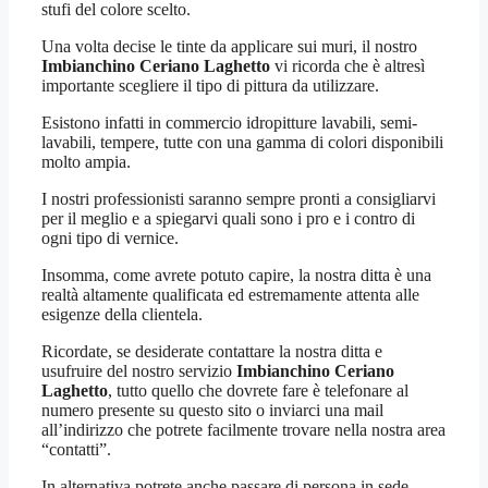
stufi del colore scelto.
Una volta decise le tinte da applicare sui muri, il nostro
Imbianchino Ceriano Laghetto
vi ricorda che è altresì
importante scegliere il tipo di pittura da utilizzare.
Esistono infatti in commercio idropitture lavabili, semi-
lavabili, tempere, tutte con una gamma di colori disponibili
molto ampia.
I nostri professionisti saranno sempre pronti a consigliarvi
per il meglio e a spiegarvi quali sono i pro e i contro di
ogni tipo di vernice.
Insomma, come avrete potuto capire, la nostra ditta è una
realtà altamente qualificata ed estremamente attenta alle
esigenze della clientela.
Ricordate, se desiderate contattare la nostra ditta e
usufruire del nostro servizio
Imbianchino Ceriano
Laghetto
, tutto quello che dovrete fare è telefonare al
numero presente su questo sito o inviarci una mail
all’indirizzo che potrete facilmente trovare nella nostra area
“contatti”.
In alternativa potrete anche passare di persona in sede.