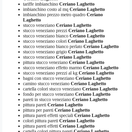
tariffe imbianchino
Ceriano Laghetto
imbianchino costo al mq
Ceriano Laghetto
imbianchino prezzo metro quadro
Ceriano
Laghetto
stucco veneziano
Ceriano Laghetto
stucco veneziano prezzi
Ceriano Laghetto
stucco veneziano bianco
Ceriano Laghetto
stucco veneziano colori
Ceriano Laghetto
stucco veneziano bianco perlato
Ceriano Laghetto
stucco veneziano grigio
Ceriano Laghetto
stucco veneziano
Ceriano Laghetto
pittura stucco veneziano
Ceriano Laghetto
stucco veneziano effetto marmo
Ceriano Laghetto
stucco veneziano prezzi al kg
Ceriano Laghetto
bagni con stucco veneziano
Ceriano Laghetto
camino stucco veneziano
Ceriano Laghetto
cartella colori stucco veneziano
Ceriano Laghetto
fondo per stucco veneziano
Ceriano Laghetto
pareti in stucco veneziano
Ceriano Laghetto
pittura pareti
Ceriano Laghetto
pittura per pareti
Ceriano Laghetto
pittura pareti effetti speciali
Ceriano Laghetto
colori pittura pareti
Ceriano Laghetto
pittura pareti effetti
Ceriano Laghetto
cartella colori pittura pareti
Ceriano Laghetto