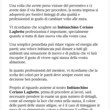
Una volta che avrete preso visione del preventivo e ci
avrete dato il via libera per procedere, la nostra impresa si
adopererà per fornirvi tinteggi di alta qualità e
professionisti in grado di cambiare volto alle mura.
Vi ricordiamo che scegliere un
Imbianchino Ceriano
Laghetto
professionista è importante, specialmente
quando si tratta di dare nuova vita alla vostra casa.
Una semplice pennellata può ridare vigore ed energia alle
pareti; una veloce imbiancata può donare a tutti gli
ambienti una sensazione di nuovo e di pulizia che vi farà
riscoprire il gusto di vivere ogni stanza della vostra
abitazione.
In quanto professionisti del mestiere, vi ricordiamo che la
scelta dei colori per le pareti deve sempre essere una
decisione ben ponderata.
Proprio al riguardo assieme al nostro
Imbianchino
Ceriano Laghetto
, prima di procedere ai lavori, sarà
necessario prendere in esame un gran numero di dettagli,
come ad esempio la luce che entra nella stanza, il colore
delle pareti delle stanze attigue, se è il caso di tinteggiare le
mura di un determinato colore e dipingere il soffitto di