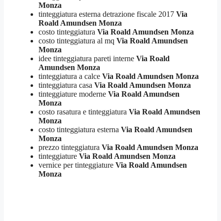
Monza
tinteggiatura esterna detrazione fiscale 2017
Via
Roald Amundsen Monza
costo tinteggiatura
Via Roald Amundsen Monza
costo tinteggiatura al mq
Via Roald Amundsen
Monza
idee tinteggiatura pareti interne
Via Roald
Amundsen Monza
tinteggiatura a calce
Via Roald Amundsen Monza
tinteggiatura casa
Via Roald Amundsen Monza
tinteggiature moderne
Via Roald Amundsen
Monza
costo rasatura e tinteggiatura
Via Roald Amundsen
Monza
costo tinteggiatura esterna
Via Roald Amundsen
Monza
prezzo tinteggiatura
Via Roald Amundsen Monza
tinteggiature
Via Roald Amundsen Monza
vernice per tinteggiature
Via Roald Amundsen
Monza