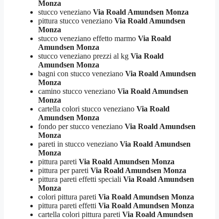
Monza
stucco veneziano
Via Roald Amundsen Monza
pittura stucco veneziano
Via Roald Amundsen
Monza
stucco veneziano effetto marmo
Via Roald
Amundsen Monza
stucco veneziano prezzi al kg
Via Roald
Amundsen Monza
bagni con stucco veneziano
Via Roald Amundsen
Monza
camino stucco veneziano
Via Roald Amundsen
Monza
cartella colori stucco veneziano
Via Roald
Amundsen Monza
fondo per stucco veneziano
Via Roald Amundsen
Monza
pareti in stucco veneziano
Via Roald Amundsen
Monza
pittura pareti
Via Roald Amundsen Monza
pittura per pareti
Via Roald Amundsen Monza
pittura pareti effetti speciali
Via Roald Amundsen
Monza
colori pittura pareti
Via Roald Amundsen Monza
pittura pareti effetti
Via Roald Amundsen Monza
cartella colori pittura pareti
Via Roald Amundsen