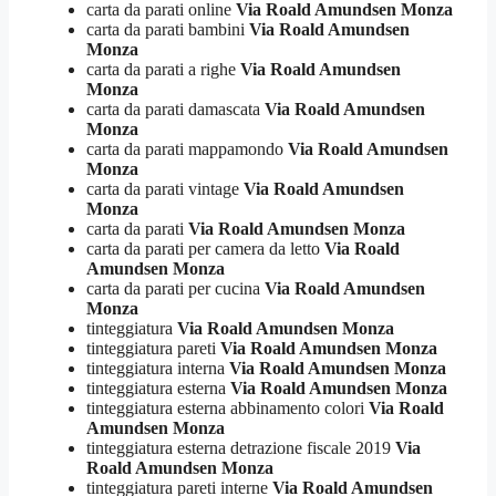
carta da parati online
Via Roald Amundsen Monza
carta da parati bambini
Via Roald Amundsen
Monza
carta da parati a righe
Via Roald Amundsen
Monza
carta da parati damascata
Via Roald Amundsen
Monza
carta da parati mappamondo
Via Roald Amundsen
Monza
carta da parati vintage
Via Roald Amundsen
Monza
carta da parati
Via Roald Amundsen Monza
carta da parati per camera da letto
Via Roald
Amundsen Monza
carta da parati per cucina
Via Roald Amundsen
Monza
tinteggiatura
Via Roald Amundsen Monza
tinteggiatura pareti
Via Roald Amundsen Monza
tinteggiatura interna
Via Roald Amundsen Monza
tinteggiatura esterna
Via Roald Amundsen Monza
tinteggiatura esterna abbinamento colori
Via Roald
Amundsen Monza
tinteggiatura esterna detrazione fiscale 2019
Via
Roald Amundsen Monza
tinteggiatura pareti interne
Via Roald Amundsen