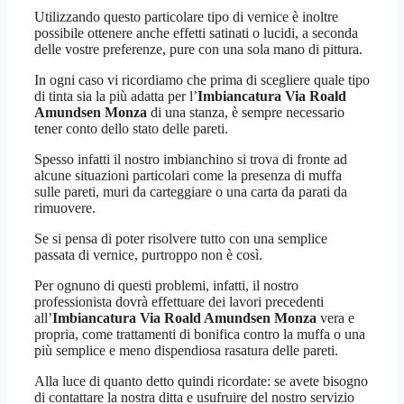
Utilizzando questo particolare tipo di vernice è inoltre
possibile ottenere anche effetti satinati o lucidi, a seconda
delle vostre preferenze, pure con una sola mano di pittura.
In ogni caso vi ricordiamo che prima di scegliere quale tipo
di tinta sia la più adatta per l’
Imbiancatura Via Roald
Amundsen Monza
di una stanza, è sempre necessario
tener conto dello stato delle pareti.
Spesso infatti il nostro imbianchino si trova di fronte ad
alcune situazioni particolari come la presenza di muffa
sulle pareti, muri da carteggiare o una carta da parati da
rimuovere.
Se si pensa di poter risolvere tutto con una semplice
passata di vernice, purtroppo non è così.
Per ognuno di questi problemi, infatti, il nostro
professionista dovrà effettuare dei lavori precedenti
all’
Imbiancatura Via Roald Amundsen Monza
vera e
propria, come trattamenti di bonifica contro la muffa o una
più semplice e meno dispendiosa rasatura delle pareti.
Alla luce di quanto detto quindi ricordate: se avete bisogno
di contattare la nostra ditta e usufruire del nostro servizio