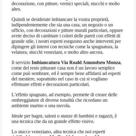
decorazione, con pitture, vernici speciali, stucchi e molto
altro.
Quindi se desiderate imbiancare la vostra proprietà,
indipendentemente che sia una casa, un negozio o un
ufficio, con decorazioni e pitture murali particolari, oppure
avete deciso di cambiare i colori delle pareti con effetti di
grande stile, i nostri esperti eseguono anche interventi per
dipingere gli interni con tecniche come la spugnatura, la
velatura, stucchi veneziani, e molto altro ancora.
Il servizio
Imbiancatura Via Roald Amundsen Monza
,
come del resto pitturare casa non è un lavoro semplice
come può sembrare, ed è sempre bene affidarsi ad esperti
del mestiere, soprattutto nel caso in cui si vogliano
effettuare effetti e decorazioni particolari.
L’effetto spugnato, ad esempio, permette di creare delle
ombreggiature di diverse tonalità che ricordano un
ambiente marino o una nuvola.
Ideale per bagni, saloni o stanze di bambini e ragazzi, è
una tecnica che da un grande effetto visivo.
Lo stucco veneziano, altra tecnica che noi esperti