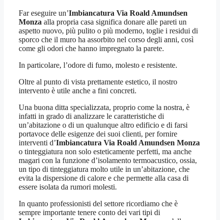
Far eseguire un’
Imbiancatura Via Roald Amundsen
Monza
alla propria casa significa donare alle pareti un
aspetto nuovo, più pulito o più moderno, toglie i residui di
sporco che il muro ha assorbito nel corso degli anni, così
come gli odori che hanno impregnato la parete.
In particolare, l’odore di fumo, molesto e resistente.
Oltre al punto di vista prettamente estetico, il nostro
intervento è utile anche a fini concreti.
Una buona ditta specializzata, proprio come la nostra, è
infatti in grado di analizzare le caratteristiche di
un’abitazione o di un qualunque altro edificio e di farsi
portavoce delle esigenze dei suoi clienti, per fornire
interventi d’
Imbiancatura Via Roald Amundsen Monza
o tinteggiatura non solo esteticamente perfetti, ma anche
magari con la funzione d’isolamento termoacustico, ossia,
un tipo di tinteggiatura molto utile in un’abitazione, che
evita la dispersione di calore e che permette alla casa di
essere isolata da rumori molesti.
In quanto professionisti del settore ricordiamo che è
sempre importante tenere conto dei vari tipi di