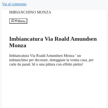
Vai al contenuto
IMBIANCHINO MONZA
Menu
Imbiancatura Via Roald Amundsen
Monza
Imbiancatura Via Roald Amundsen Monza ’ un
imbianchino per decorare, tinteggiare la vostra casa, per
carte da parati 3d o una pittura con effetto pietra!