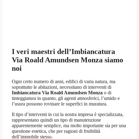
I veri maestri dell’
Imbiancatura
Via Roald Amundsen Monza
siamo
noi
Ogni certo numero di anni, edifici di varia natura, ma
soprattutto le abitazioni, necessitano di interventi di
Imbiancatura Via Roald Amundsen Monza
o di
tinteggiatura in quanto, gli agenti atmosferici, l’umido e
l’usura possono rovinare le superfici in muratura.
Il tipo d’interventi in cui la nostra impresa è specializzata,
rappresentano quindi un tipo di manutenzione
apparentemente semplice, ma molto importante sia per una
questione estetica, che per ragioni di fruibilità
dell’immobile stesso.