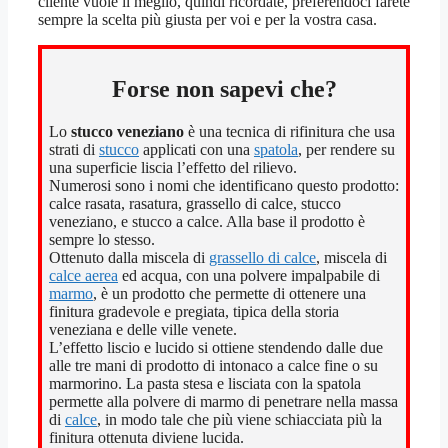
cliente vuole il meglio, quindi ricordate, preferendoci farete
sempre la scelta più giusta per voi e per la vostra casa.
Forse non sapevi che?
Lo
stucco veneziano
è una tecnica di rifinitura che usa
strati di
stucco
applicati con una
spatola
, per rendere su
una superficie liscia l’effetto del rilievo.
Numerosi sono i nomi che identificano questo prodotto:
calce rasata, rasatura, grassello di calce, stucco
veneziano, e stucco a calce. Alla base il prodotto è
sempre lo stesso.
Ottenuto dalla miscela di
grassello di calce
, miscela di
calce aerea
ed acqua, con una polvere impalpabile di
marmo
, è un prodotto che permette di ottenere una
finitura gradevole e pregiata, tipica della storia
veneziana e delle ville venete.
L’effetto liscio e lucido si ottiene stendendo dalle due
alle tre mani di prodotto di intonaco a calce fine o su
marmorino. La pasta stesa e lisciata con la spatola
permette alla polvere di marmo di penetrare nella massa
di
calce
, in modo tale che più viene schiacciata più la
finitura ottenuta diviene lucida.