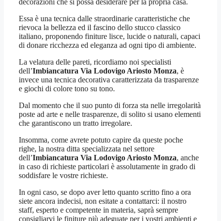
decorazioni che si possa desiderare per la propria casa.
Essa è una tecnica dalle straordinarie caratteristiche che
rievoca la bellezza ed il fascino dello stucco classico
italiano, proponendo finiture lisce, lucide o naturali, capaci
di donare ricchezza ed eleganza ad ogni tipo di ambiente.
La velatura delle pareti, ricordiamo noi specialisti
dell’
Imbiancatura Via Lodovigo Ariosto Monza
, è
invece una tecnica decorativa caratterizzata da trasparenze
e giochi di colore tono su tono.
Dal momento che il suo punto di forza sta nelle irregolarità
poste ad arte e nelle trasparenze, di solito si usano elementi
che garantiscono un tratto irregolare.
Insomma, come avrete potuto capire da queste poche
righe, la nostra ditta specializzata nel settore
dell’
Imbiancatura Via Lodovigo Ariosto Monza
, anche
in caso di richieste particolari è assolutamente in grado di
soddisfare le vostre richieste.
In ogni caso, se dopo aver letto quanto scritto fino a ora
siete ancora indecisi, non esitate a contattarci: il nostro
staff, esperto e competente in materia, saprà sempre
consigliarvi le finiture più adeguate per i vostri ambienti e