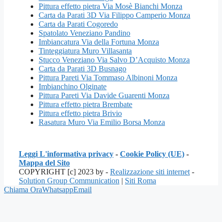
Pittura effetto pietra Via Mosè Bianchi Monza
Carta da Parati 3D Via Filippo Camperio Monza
Carta da Parati Cogoredo
Spatolato Veneziano Pandino
Imbiancatura Via della Fortuna Monza
Tinteggiatura Muro Villasanta
Stucco Veneziano Via Salvo D’Acquisto Monza
Carta da Parati 3D Busnago
Pittura Pareti Via Tommaso Albinoni Monza
Imbianchino Olginate
Pittura Pareti Via Davide Guarenti Monza
Pittura effetto pietra Brembate
Pittura effetto pietra Brivio
Rasatura Muro Via Emilio Borsa Monza
Leggi L'informativa privacy
-
Cookie Policy (UE)
-
Mappa del Sito
COPYRIGHT [c] 2023 by -
Realizzazione siti internet
-
Solution Group Communication
|
Siti Roma
Chiama Ora
Whatsapp
Email