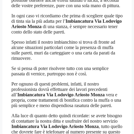
possibile ottenere anche effetti satinati o lucidi, a seconda
delle vostre preferenze, pure con una sola mano di pittura.
In ogni caso vi ricordiamo che prima di scegliere quale tipo
di tinta sia la più adatta per l’
Imbiancatura Via Lodovigo
Ariosto Monza
di una stanza, è sempre necessario tener
conto dello stato delle pareti.
Spesso infatti il nostro imbianchino si trova di fronte ad
alcune situazioni particolari come la presenza di muffa
sulle pareti, muri da carteggiare o una carta da parati da
rimuovere.
Se si pensa di poter risolvere tutto con una semplice
passata di vernice, purtroppo non è così.
Per ognuno di questi problemi, infatti, il nostro
professionista dovrà effettuare dei lavori precedenti
all’
Imbiancatura Via Lodovigo Ariosto Monza
vera e
propria, come trattamenti di bonifica contro la muffa o una
più semplice e meno dispendiosa rasatura delle pareti.
Alla luce di quanto detto quindi ricordate: se avete bisogno
di contattare la nostra ditta e usufruire del nostro servizio
Imbiancatura Via Lodovigo Ariosto Monza
, tutto quello
che dovrete fare è telefonare al numero presente su questo