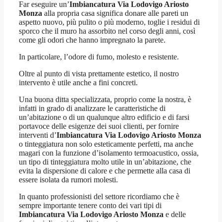
Far eseguire un’
Imbiancatura Via Lodovigo Ariosto
Monza
alla propria casa significa donare alle pareti un
aspetto nuovo, più pulito o più moderno, toglie i residui di
sporco che il muro ha assorbito nel corso degli anni, così
come gli odori che hanno impregnato la parete.
In particolare, l’odore di fumo, molesto e resistente.
Oltre al punto di vista prettamente estetico, il nostro
intervento è utile anche a fini concreti.
Una buona ditta specializzata, proprio come la nostra, è
infatti in grado di analizzare le caratteristiche di
un’abitazione o di un qualunque altro edificio e di farsi
portavoce delle esigenze dei suoi clienti, per fornire
interventi d’
Imbiancatura Via Lodovigo Ariosto Monza
o tinteggiatura non solo esteticamente perfetti, ma anche
magari con la funzione d’isolamento termoacustico, ossia,
un tipo di tinteggiatura molto utile in un’abitazione, che
evita la dispersione di calore e che permette alla casa di
essere isolata da rumori molesti.
In quanto professionisti del settore ricordiamo che è
sempre importante tenere conto dei vari tipi di
Imbiancatura Via Lodovigo Ariosto Monza
e delle