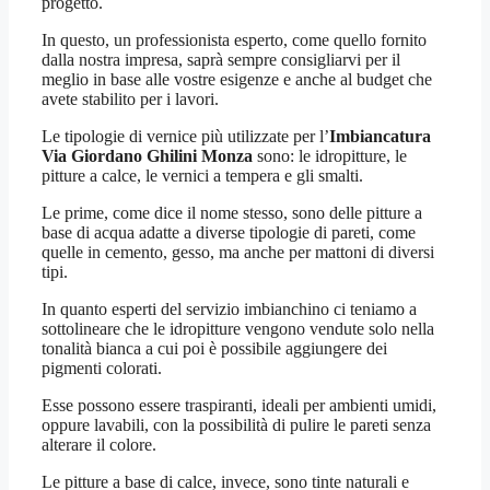
progetto.
In questo, un professionista esperto, come quello fornito
dalla nostra impresa, saprà sempre consigliarvi per il
meglio in base alle vostre esigenze e anche al budget che
avete stabilito per i lavori.
Le tipologie di vernice più utilizzate per l’
Imbiancatura
Via Giordano Ghilini Monza
sono: le idropitture, le
pitture a calce, le vernici a tempera e gli smalti.
Le prime, come dice il nome stesso, sono delle pitture a
base di acqua adatte a diverse tipologie di pareti, come
quelle in cemento, gesso, ma anche per mattoni di diversi
tipi.
In quanto esperti del servizio imbianchino ci teniamo a
sottolineare che le idropitture vengono vendute solo nella
tonalità bianca a cui poi è possibile aggiungere dei
pigmenti colorati.
Esse possono essere traspiranti, ideali per ambienti umidi,
oppure lavabili, con la possibilità di pulire le pareti senza
alterare il colore.
Le pitture a base di calce, invece, sono tinte naturali e