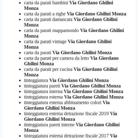
carta da parati bambini
Via Giordano Ghilini
Monza
carta da parati a righe
Via Giordano Ghilini Monza
carta da parati damascata
Via Giordano Ghilini
Monza
carta da parati mappamondo
Via Giordano Ghilini
Monza
carta da parati vintage
Via Giordano Ghilini
Monza
carta da parati
Via Giordano Ghilini Monza
carta da parati per camera da letto
Via Giordano
Ghilini Monza
carta da parati per cucina
Via Giordano Ghilini
Monza
tinteggiatura
Via Giordano Ghilini Monza
tinteggiatura pareti
Via Giordano Ghilini Monza
tinteggiatura interna
Via Giordano Ghilini Monza
tinteggiatura esterna
Via Giordano Ghilini Monza
tinteggiatura esterna abbinamento colori
Via
Giordano Ghilini Monza
tinteggiatura esterna detrazione fiscale 2019
Via
Giordano Ghilini Monza
tinteggiatura pareti interne
Via Giordano Ghilini
Monza
tinteggiatura esterna detrazione fiscale 2017
Via