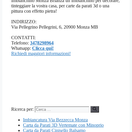
Imbianchino Monza Brianza un imbianchino per decorare,
tinteggiare la vostra casa, per carte da parati 3d o una
pittura con effetto pietra!
INDIRIZZO:
Via Pellegrino Pellegrini, 6, 20900 Monza MB
CONTATTI:
Telefono:
3478298964
Whatsapp:
Clicca qui!
Richiedi maggiori informazioni!
Ricerca per:
Imbiancatura Via Bezzecca Monza
Carta da Parati 3D Vertemate con Minoprio
Carta da Parati Cinisello Balsamo