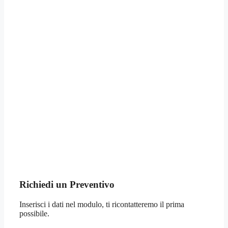
Richiedi un Preventivo
Inserisci i dati nel modulo, ti ricontatteremo il prima
possibile.