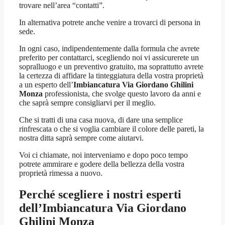
trovare nell’area “contatti”.
In alternativa potrete anche venire a trovarci di persona in
sede.
In ogni caso, indipendentemente dalla formula che avrete
preferito per contattarci, scegliendo noi vi assicurerete un
sopralluogo e un preventivo gratuito, ma soprattutto avrete
la certezza di affidare la tinteggiatura della vostra proprietà
a un esperto dell’
Imbiancatura Via Giordano Ghilini
Monza
professionista, che svolge questo lavoro da anni e
che saprà sempre consigliarvi per il meglio.
Che si tratti di una casa nuova, di dare una semplice
rinfrescata o che si voglia cambiare il colore delle pareti, la
nostra ditta saprà sempre come aiutarvi.
Voi ci chiamate, noi interveniamo e dopo poco tempo
potrete ammirare e godere della bellezza della vostra
proprietà rimessa a nuovo.
Perché scegliere i nostri esperti
dell’
Imbiancatura Via Giordano
Ghilini Monza