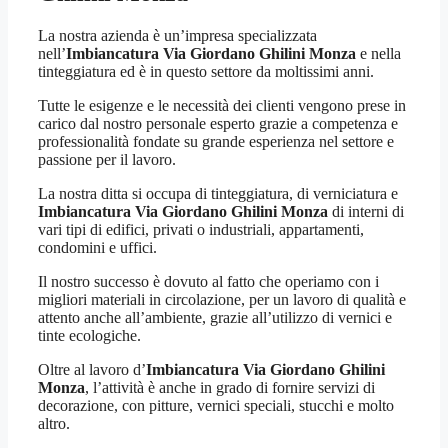
La nostra azienda è un’impresa specializzata
nell’
Imbiancatura Via Giordano Ghilini Monza
e nella
tinteggiatura ed è in questo settore da moltissimi anni.
Tutte le esigenze e le necessità dei clienti vengono prese in
carico dal nostro personale esperto grazie a competenza e
professionalità fondate su grande esperienza nel settore e
passione per il lavoro.
La nostra ditta si occupa di tinteggiatura, di verniciatura e
Imbiancatura Via Giordano Ghilini Monza
di interni di
vari tipi di edifici, privati o industriali, appartamenti,
condomini e uffici.
Il nostro successo è dovuto al fatto che operiamo con i
migliori materiali in circolazione, per un lavoro di qualità e
attento anche all’ambiente, grazie all’utilizzo di vernici e
tinte ecologiche.
Oltre al lavoro d’
Imbiancatura Via Giordano Ghilini
Monza
, l’attività è anche in grado di fornire servizi di
decorazione, con pitture, vernici speciali, stucchi e molto
altro.