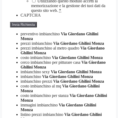
Utilizzando questo modulo accetti la
memorizzazione e la gestione dei tuoi dati da
questo sito web.
*
CAPTCHA
preventivo imbianchino
Via Giordano Ghilini
Monza
prezzi imbianchino
Via Giordano Ghilini Monza
prezzi imbianchino al metro quadro
Via Giordano
Ghilini Monza
costo imbianchino
Via Giordano Ghilini Monza
cerco imbianchino per pitturare casa
Via Giordano
Ghilini Monza
imbianchino sexy
Via Giordano Ghilini Monza
imbianchino
Via Giordano Ghilini Monza
imbianchino prezzi
Via Giordano Ghilini Monza
costo imbianchino al mq
Via Giordano Ghilini
Monza
costo imbianchino per stanza
Via Giordano Ghilini
Monza
immagini imbianchino
Via Giordano Ghilini
Monza
listino prezzi imbianchino
Via Giordano Ghilini