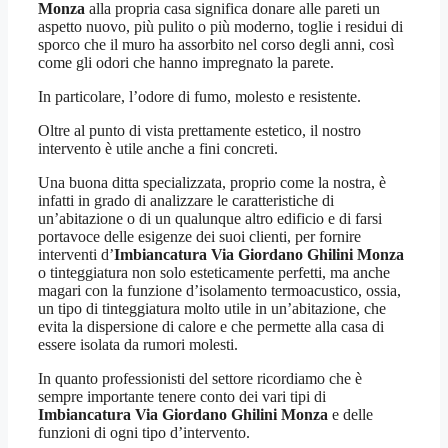
Monza
alla propria casa significa donare alle pareti un
aspetto nuovo, più pulito o più moderno, toglie i residui di
sporco che il muro ha assorbito nel corso degli anni, così
come gli odori che hanno impregnato la parete.
In particolare, l’odore di fumo, molesto e resistente.
Oltre al punto di vista prettamente estetico, il nostro
intervento è utile anche a fini concreti.
Una buona ditta specializzata, proprio come la nostra, è
infatti in grado di analizzare le caratteristiche di
un’abitazione o di un qualunque altro edificio e di farsi
portavoce delle esigenze dei suoi clienti, per fornire
interventi d’
Imbiancatura Via Giordano Ghilini Monza
o tinteggiatura non solo esteticamente perfetti, ma anche
magari con la funzione d’isolamento termoacustico, ossia,
un tipo di tinteggiatura molto utile in un’abitazione, che
evita la dispersione di calore e che permette alla casa di
essere isolata da rumori molesti.
In quanto professionisti del settore ricordiamo che è
sempre importante tenere conto dei vari tipi di
Imbiancatura Via Giordano Ghilini Monza
e delle
funzioni di ogni tipo d’intervento.