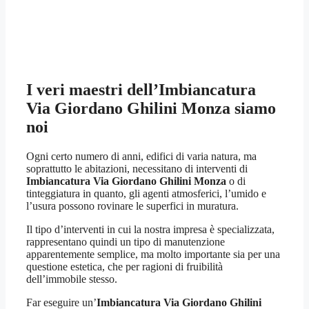
I veri maestri dell’
Imbiancatura
Via Giordano Ghilini Monza
siamo
noi
Ogni certo numero di anni, edifici di varia natura, ma
soprattutto le abitazioni, necessitano di interventi di
Imbiancatura Via Giordano Ghilini Monza
o di
tinteggiatura in quanto, gli agenti atmosferici, l’umido e
l’usura possono rovinare le superfici in muratura.
Il tipo d’interventi in cui la nostra impresa è specializzata,
rappresentano quindi un tipo di manutenzione
apparentemente semplice, ma molto importante sia per una
questione estetica, che per ragioni di fruibilità
dell’immobile stesso.
Far eseguire un’
Imbiancatura Via Giordano Ghilini