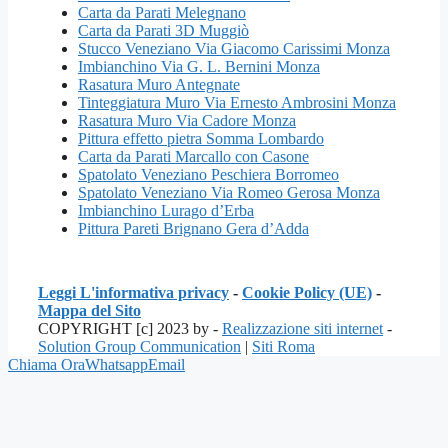
Carta da Parati Melegnano
Carta da Parati 3D Muggiò
Stucco Veneziano Via Giacomo Carissimi Monza
Imbianchino Via G. L. Bernini Monza
Rasatura Muro Antegnate
Tinteggiatura Muro Via Ernesto Ambrosini Monza
Rasatura Muro Via Cadore Monza
Pittura effetto pietra Somma Lombardo
Carta da Parati Marcallo con Casone
Spatolato Veneziano Peschiera Borromeo
Spatolato Veneziano Via Romeo Gerosa Monza
Imbianchino Lurago d’Erba
Pittura Pareti Brignano Gera d’Adda
Leggi L'informativa privacy
-
Cookie Policy (UE)
-
Mappa del Sito
COPYRIGHT [c] 2023 by -
Realizzazione siti internet
-
Solution Group Communication
|
Siti Roma
Chiama Ora
Whatsapp
Email