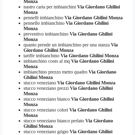
Monza
nastro carta per imbianchini
Via Giordano Ghilini
Monza
pennelli imbianchino
Via Giordano Ghilini Monza
pennello imbianchino
Via Giordano Ghilini
Monza
preventivo imbianchino
Via Giordano Ghilini
Monza
quanto prende un imbianchino per una stanza
Via
Giordano Ghilini Monza
tariffe imbianchino
Via Giordano Ghilini Monza
imbianchino costo al mq
Via Giordano Ghilini
Monza
imbianchino prezzo metro quadro
Via Giordano
Ghilini Monza
stucco veneziano
Via Giordano Ghilini Monza
stucco veneziano prezzi
Via Giordano Ghilini
Monza
stucco veneziano bianco
Via Giordano Ghilini
Monza
stucco veneziano colori
Via Giordano Ghilini
Monza
stucco veneziano bianco perlato
Via Giordano
Ghilini Monza
stucco veneziano grigio
Via Giordano Ghilini