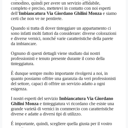
comodino, quindi per avere un servizio affidabile,
completo e preciso, mettetevi in contatto con noi esperti
dell’
Imbiancatura Via Giordano Ghilini Monza
e siamo
certi che non ve ne pentirete.
Quando si tratta di dover tinteggiare un appartamento ci
sono infatti molti fattori da considerare: diverse colorazioni
e diverse vernici, nonché varie caratteristiche della parete
da imbiancare.
Ognuno di questi dettagli viene studiato dai nostri
professionisti e tenuto presente durante il corso della
tinteggiatura.
È dunque sempre molto importante rivolgersi a noi, in
quanto possiamo offrire una garanzia da veri professionisti
del settore, capaci di offrire un servizio adatto a ogni
esigenza.
I nostri esperti del servizio
Imbiancatura Via Giordano
Ghilini Monza
e tinteggiatura vi ricordano che esiste una
grande varietà di vernici in commercio con caratteristiche
diverse e adatte a diversi tipi di utilizzo.
É importante, quindi, scegliere quella giusta per il vostro