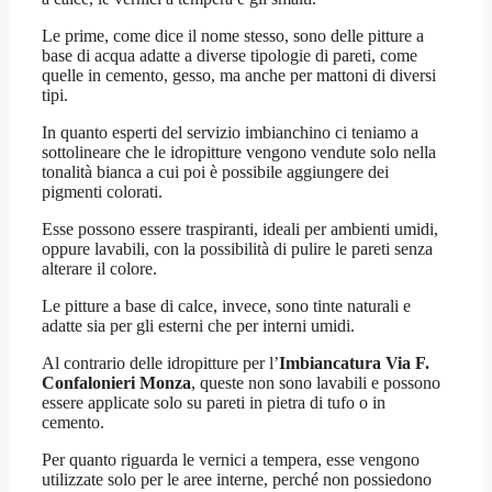
Le prime, come dice il nome stesso, sono delle pitture a
base di acqua adatte a diverse tipologie di pareti, come
quelle in cemento, gesso, ma anche per mattoni di diversi
tipi.
In quanto esperti del servizio imbianchino ci teniamo a
sottolineare che le idropitture vengono vendute solo nella
tonalità bianca a cui poi è possibile aggiungere dei
pigmenti colorati.
Esse possono essere traspiranti, ideali per ambienti umidi,
oppure lavabili, con la possibilità di pulire le pareti senza
alterare il colore.
Le pitture a base di calce, invece, sono tinte naturali e
adatte sia per gli esterni che per interni umidi.
Al contrario delle idropitture per l’
Imbiancatura Via F.
Confalonieri Monza
, queste non sono lavabili e possono
essere applicate solo su pareti in pietra di tufo o in
cemento.
Per quanto riguarda le vernici a tempera, esse vengono
utilizzate solo per le aree interne, perché non possiedono