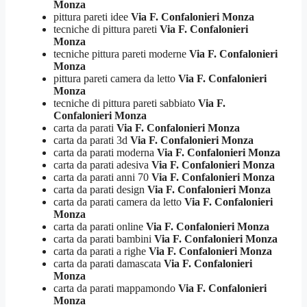
Monza
pittura pareti idee
Via F. Confalonieri Monza
tecniche di pittura pareti
Via F. Confalonieri
Monza
tecniche pittura pareti moderne
Via F. Confalonieri
Monza
pittura pareti camera da letto
Via F. Confalonieri
Monza
tecniche di pittura pareti sabbiato
Via F.
Confalonieri Monza
carta da parati
Via F. Confalonieri Monza
carta da parati 3d
Via F. Confalonieri Monza
carta da parati moderna
Via F. Confalonieri Monza
carta da parati adesiva
Via F. Confalonieri Monza
carta da parati anni 70
Via F. Confalonieri Monza
carta da parati design
Via F. Confalonieri Monza
carta da parati camera da letto
Via F. Confalonieri
Monza
carta da parati online
Via F. Confalonieri Monza
carta da parati bambini
Via F. Confalonieri Monza
carta da parati a righe
Via F. Confalonieri Monza
carta da parati damascata
Via F. Confalonieri
Monza
carta da parati mappamondo
Via F. Confalonieri
Monza