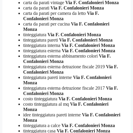
carta da parati vintage
Via F. Confalonieri Monza
carta da parati
Via F. Confalonieri Monza
carta da parati per camera da letto
Via F.
Confalonieri Monza
carta da parati per cucina
Via F. Confalonieri
Monza
tinteggiatura
Via F. Confalonieri Monza
tinteggiatura pareti
Via F. Confalonieri Monza
tinteggiatura interna
Via F. Confalonieri Monza
tinteggiatura esterna
Via F. Confalonieri Monza
tinteggiatura esterna abbinamento colori
Via F.
Confalonieri Monza
tinteggiatura esterna detrazione fiscale 2019
Via F.
Confalonieri Monza
tinteggiatura pareti interne
Via F. Confalonieri
Monza
tinteggiatura esterna detrazione fiscale 2017
Via F.
Confalonieri Monza
costo tinteggiatura
Via F. Confalonieri Monza
costo tinteggiatura al mq
Via F. Confalonieri
Monza
idee tinteggiatura pareti interne
Via F. Confalonieri
Monza
tinteggiatura a calce
Via F. Confalonieri Monza
tinteggiatura casa
Via F. Confalonieri Monza