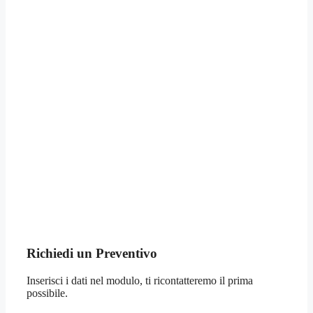
Richiedi un Preventivo
Inserisci i dati nel modulo, ti ricontatteremo il prima
possibile.