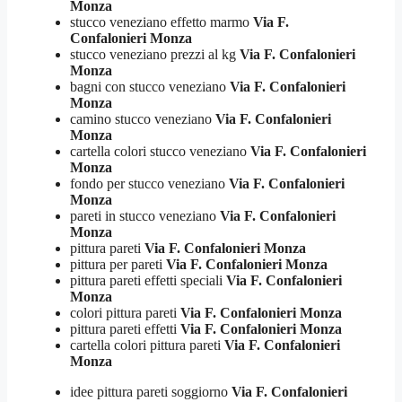
Monza
stucco veneziano effetto marmo
Via F.
Confalonieri Monza
stucco veneziano prezzi al kg
Via F. Confalonieri
Monza
bagni con stucco veneziano
Via F. Confalonieri
Monza
camino stucco veneziano
Via F. Confalonieri
Monza
cartella colori stucco veneziano
Via F. Confalonieri
Monza
fondo per stucco veneziano
Via F. Confalonieri
Monza
pareti in stucco veneziano
Via F. Confalonieri
Monza
pittura pareti
Via F. Confalonieri Monza
pittura per pareti
Via F. Confalonieri Monza
pittura pareti effetti speciali
Via F. Confalonieri
Monza
colori pittura pareti
Via F. Confalonieri Monza
pittura pareti effetti
Via F. Confalonieri Monza
cartella colori pittura pareti
Via F. Confalonieri
Monza
idee pittura pareti soggiorno
Via F. Confalonieri