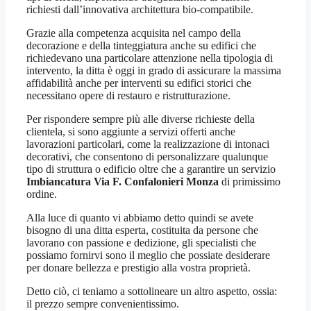
richiesti dall’innovativa architettura bio-compatibile.
Grazie alla competenza acquisita nel campo della
decorazione e della tinteggiatura anche su edifici che
richiedevano una particolare attenzione nella tipologia di
intervento, la ditta è oggi in grado di assicurare la massima
affidabilità anche per interventi su edifici storici che
necessitano opere di restauro e ristrutturazione.
Per rispondere sempre più alle diverse richieste della
clientela, si sono aggiunte a servizi offerti anche
lavorazioni particolari, come la realizzazione di intonaci
decorativi, che consentono di personalizzare qualunque
tipo di struttura o edificio oltre che a garantire un servizio
Imbiancatura Via F. Confalonieri Monza
di primissimo
ordine.
Alla luce di quanto vi abbiamo detto quindi se avete
bisogno di una ditta esperta, costituita da persone che
lavorano con passione e dedizione, gli specialisti che
possiamo fornirvi sono il meglio che possiate desiderare
per donare bellezza e prestigio alla vostra proprietà.
Detto ciò, ci teniamo a sottolineare un altro aspetto, ossia:
il prezzo sempre convenientissimo.