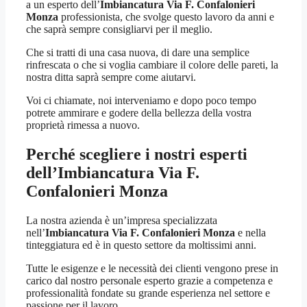
a un esperto dell’
Imbiancatura Via F. Confalonieri
Monza
professionista, che svolge questo lavoro da anni e
che saprà sempre consigliarvi per il meglio.
Che si tratti di una casa nuova, di dare una semplice
rinfrescata o che si voglia cambiare il colore delle pareti, la
nostra ditta saprà sempre come aiutarvi.
Voi ci chiamate, noi interveniamo e dopo poco tempo
potrete ammirare e godere della bellezza della vostra
proprietà rimessa a nuovo.
Perché scegliere i nostri esperti
dell’
Imbiancatura Via F.
Confalonieri Monza
La nostra azienda è un’impresa specializzata
nell’
Imbiancatura Via F. Confalonieri Monza
e nella
tinteggiatura ed è in questo settore da moltissimi anni.
Tutte le esigenze e le necessità dei clienti vengono prese in
carico dal nostro personale esperto grazie a competenza e
professionalità fondate su grande esperienza nel settore e
passione per il lavoro.