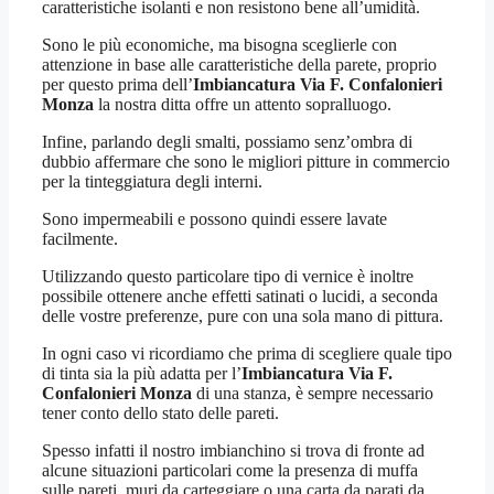
caratteristiche isolanti e non resistono bene all’umidità.
Sono le più economiche, ma bisogna sceglierle con
attenzione in base alle caratteristiche della parete, proprio
per questo prima dell’
Imbiancatura Via F. Confalonieri
Monza
la nostra ditta offre un attento sopralluogo.
Infine, parlando degli smalti, possiamo senz’ombra di
dubbio affermare che sono le migliori pitture in commercio
per la tinteggiatura degli interni.
Sono impermeabili e possono quindi essere lavate
facilmente.
Utilizzando questo particolare tipo di vernice è inoltre
possibile ottenere anche effetti satinati o lucidi, a seconda
delle vostre preferenze, pure con una sola mano di pittura.
In ogni caso vi ricordiamo che prima di scegliere quale tipo
di tinta sia la più adatta per l’
Imbiancatura Via F.
Confalonieri Monza
di una stanza, è sempre necessario
tener conto dello stato delle pareti.
Spesso infatti il nostro imbianchino si trova di fronte ad
alcune situazioni particolari come la presenza di muffa
sulle pareti, muri da carteggiare o una carta da parati da