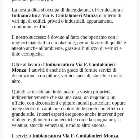
La nostra ditta si occupa di tinteggiatura, di verniciatura e
Imbiancatura Via F. Confalonieri Monza
di interni di
vari tipi di edifici, privati o industriali, appartamenti,
condomini e uffici.
Il nostro successo è dovuto al fatto che operiamo con i
migliori materiali in circolazione, per un lavoro di qualità e
attento anche all’ambiente, grazie all’utilizzo di vernici e
tinte ecologiche.
Oltre al lavoro d’
Imbiancatura Via F. Confalonieri
Monza
, l’attività è anche in grado di fornire servizi di
decorazione, con pitture, vernici speciali, stucchi e molto
altro.
Quindi se desiderate imbiancare la vostra proprietà,
indipendentemente che sia una casa, un negozio o un
ufficio, con decorazioni e pitture murali particolari, oppure
avete deciso di cambiare i colori delle pareti con effetti di
grande stile, i nostri esperti eseguono anche interventi per
dipingere gli interni con tecniche come la spugnatura, la
velatura, stucchi veneziani, e molto altro ancora.
Il servizio
Imbiancatura Via F. Confalonieri Monza
,