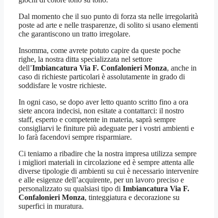
Dal momento che il suo punto di forza sta nelle irregolarità
poste ad arte e nelle trasparenze, di solito si usano elementi
che garantiscono un tratto irregolare.
Insomma, come avrete potuto capire da queste poche
righe, la nostra ditta specializzata nel settore
dell’
Imbiancatura Via F. Confalonieri Monza
, anche in
caso di richieste particolari è assolutamente in grado di
soddisfare le vostre richieste.
In ogni caso, se dopo aver letto quanto scritto fino a ora
siete ancora indecisi, non esitate a contattarci: il nostro
staff, esperto e competente in materia, saprà sempre
consigliarvi le finiture più adeguate per i vostri ambienti e
lo farà facendovi sempre risparmiare.
Ci teniamo a ribadire che la nostra impresa utilizza sempre
i migliori materiali in circolazione ed è sempre attenta alle
diverse tipologie di ambienti su cui è necessario intervenire
e alle esigenze dell’acquirente, per un lavoro preciso e
personalizzato su qualsiasi tipo di
Imbiancatura Via F.
Confalonieri Monza
, tinteggiatura e decorazione su
superfici in muratura.