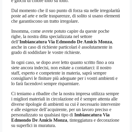
e giochi di colore tono su tono.
Dal momento che il suo punto di forza sta nelle irregolarità
poste ad arte e nelle trasparenze, di solito si usano elementi
che garantiscono un tratto irregolare.
Insomma, come avrete potuto capire da queste poche
righe, la nostra ditta specializzata nel settore
dell’
Imbiancatura Via Edmondo De Amicis Monza
,
anche in caso di richieste particolari è assolutamente in
grado di soddisfare le vostre richieste.
In ogni caso, se dopo aver letto quanto scritto fino a ora
siete ancora indecisi, non esitate a contattarci: il nostro
staff, esperto e competente in materia, saprà sempre
consigliarvi le finiture più adeguate per i vostri ambienti e
lo farà facendovi sempre risparmiare.
Ci teniamo a ribadire che la nostra impresa utilizza sempre
i migliori materiali in circolazione ed è sempre attenta alle
diverse tipologie di ambienti su cui è necessario intervenire
e alle esigenze dell’acquirente, per un lavoro preciso e
personalizzato su qualsiasi tipo di
Imbiancatura Via
Edmondo De Amicis Monza
, tinteggiatura e decorazione
su superfici in muratura.