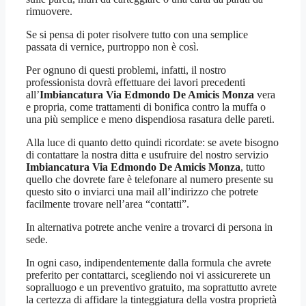
rimuovere.
Se si pensa di poter risolvere tutto con una semplice
passata di vernice, purtroppo non è così.
Per ognuno di questi problemi, infatti, il nostro
professionista dovrà effettuare dei lavori precedenti
all’
Imbiancatura Via Edmondo De Amicis Monza
vera
e propria, come trattamenti di bonifica contro la muffa o
una più semplice e meno dispendiosa rasatura delle pareti.
Alla luce di quanto detto quindi ricordate: se avete bisogno
di contattare la nostra ditta e usufruire del nostro servizio
Imbiancatura Via Edmondo De Amicis Monza
, tutto
quello che dovrete fare è telefonare al numero presente su
questo sito o inviarci una mail all’indirizzo che potrete
facilmente trovare nell’area “contatti”.
In alternativa potrete anche venire a trovarci di persona in
sede.
In ogni caso, indipendentemente dalla formula che avrete
preferito per contattarci, scegliendo noi vi assicurerete un
sopralluogo e un preventivo gratuito, ma soprattutto avrete
la certezza di affidare la tinteggiatura della vostra proprietà