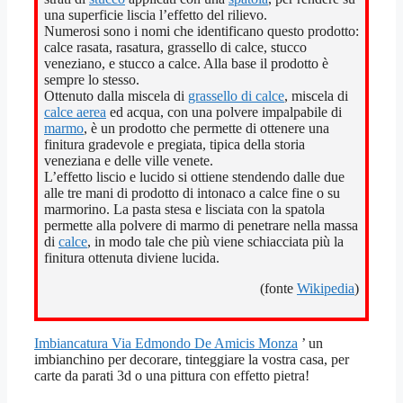
una superficie liscia l’effetto del rilievo.
Numerosi sono i nomi che identificano questo prodotto:
calce rasata, rasatura, grassello di calce, stucco
veneziano, e stucco a calce. Alla base il prodotto è
sempre lo stesso.
Ottenuto dalla miscela di
grassello di calce
, miscela di
calce aerea
ed acqua, con una polvere impalpabile di
marmo
, è un prodotto che permette di ottenere una
finitura gradevole e pregiata, tipica della storia
veneziana e delle ville venete.
L’effetto liscio e lucido si ottiene stendendo dalle due
alle tre mani di prodotto di intonaco a calce fine o su
marmorino. La pasta stesa e lisciata con la spatola
permette alla polvere di marmo di penetrare nella massa
di
calce
, in modo tale che più viene schiacciata più la
finitura ottenuta diviene lucida.
(fonte
Wikipedia
)
Imbiancatura Via Edmondo De Amicis Monza
’ un
imbianchino per decorare, tinteggiare la vostra casa, per
carte da parati 3d o una pittura con effetto pietra!