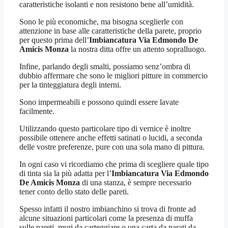
caratteristiche isolanti e non resistono bene all’umidità.
Sono le più economiche, ma bisogna sceglierle con
attenzione in base alle caratteristiche della parete, proprio
per questo prima dell’
Imbiancatura Via Edmondo De
Amicis Monza
la nostra ditta offre un attento sopralluogo.
Infine, parlando degli smalti, possiamo senz’ombra di
dubbio affermare che sono le migliori pitture in commercio
per la tinteggiatura degli interni.
Sono impermeabili e possono quindi essere lavate
facilmente.
Utilizzando questo particolare tipo di vernice è inoltre
possibile ottenere anche effetti satinati o lucidi, a seconda
delle vostre preferenze, pure con una sola mano di pittura.
In ogni caso vi ricordiamo che prima di scegliere quale tipo
di tinta sia la più adatta per l’
Imbiancatura Via Edmondo
De Amicis Monza
di una stanza, è sempre necessario
tener conto dello stato delle pareti.
Spesso infatti il nostro imbianchino si trova di fronte ad
alcune situazioni particolari come la presenza di muffa
sulle pareti, muri da carteggiare o una carta da parati da