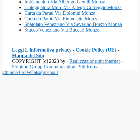
Imbianchino Via Alberigo Gentili Monza
Tinteggiatura Muro Via Allegri Correggio Monza
Carta da Parati Via Dolomiti Monza
Carta da Parati Via Fiumelatte Monza
Spatolato Veneziano Via Severino Boezio Monza
Stucco Veneziano Via Buccari Monza
Leggi L'informativa privacy
-
Cookie Policy (UE)
-
Mappa del Sito
COPYRIGHT [c] 2023 by -
Realizzazione siti internet
-
Solution Group Communication
|
Siti Roma
Chiama Ora
Whatsapp
Email