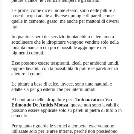
pitture a calce, le vernici a tempera e gli smalti.
Le prime, come dice il nome stesso, sono delle pitture a
base di acqua adatte a diverse tipologie di pareti, come
quelle in cemento, gesso, ma anche per mattoni di diversi
tipi.
In quanto esperti del servizio imbianchino ci teniamo a
sottolineare che le idropitture vengono vendute solo nella
tonalità bianca a cui poi è possibile aggiungere dei
pigmenti colorati.
Esse possono essere traspiranti, ideali per ambienti umidi,
oppure lavabili, con la possibilità di pulire le pareti senza
alterare il colore.
Le pitture a base di calce, invece, sono tinte naturali e
adatte sia per gli esterni che per interni umidi.
Al contrario delle idropitture per l’
Imbiancatura Via
Edmondo De Amicis Monza
, queste non sono lavabili e
possono essere applicate solo su pareti in pietra di tufo o in
cemento.
Per quanto riguarda le vernici a tempera, esse vengono
utilizzate solo per le aree interne, perché non possiedono