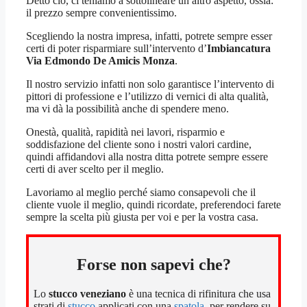
Detto ciò, ci teniamo a sottolineare un altro aspetto, ossia:
il prezzo sempre convenientissimo.
Scegliendo la nostra impresa, infatti, potrete sempre esser
certi di poter risparmiare sull’intervento d’
Imbiancatura
Via Edmondo De Amicis Monza
.
Il nostro servizio infatti non solo garantisce l’intervento di
pittori di professione e l’utilizzo di vernici di alta qualità,
ma vi dà la possibilità anche di spendere meno.
Onestà, qualità, rapidità nei lavori, risparmio e
soddisfazione del cliente sono i nostri valori cardine,
quindi affidandovi alla nostra ditta potrete sempre essere
certi di aver scelto per il meglio.
Lavoriamo al meglio perché siamo consapevoli che il
cliente vuole il meglio, quindi ricordate, preferendoci farete
sempre la scelta più giusta per voi e per la vostra casa.
Forse non sapevi che?
Lo
stucco veneziano
è una tecnica di rifinitura che usa
strati di
stucco
applicati con una
spatola
, per rendere su