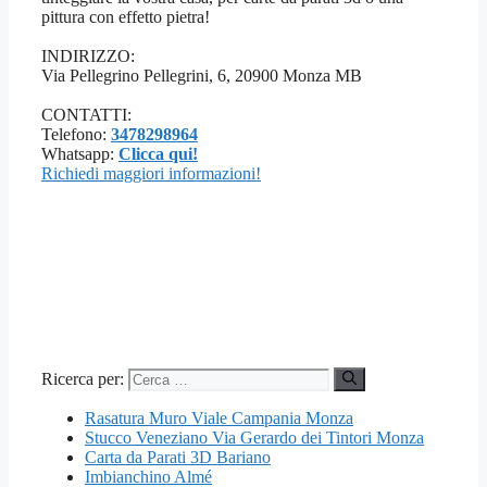
pittura con effetto pietra!
INDIRIZZO:
Via Pellegrino Pellegrini, 6, 20900 Monza MB
CONTATTI:
Telefono:
3478298964
Whatsapp:
Clicca qui!
Richiedi maggiori informazioni!
Ricerca per:
Rasatura Muro Viale Campania Monza
Stucco Veneziano Via Gerardo dei Tintori Monza
Carta da Parati 3D Bariano
Imbianchino Almé