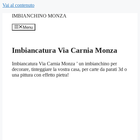
Vai al contenuto
IMBIANCHINO MONZA
Menu
Imbiancatura Via Carnia Monza
Imbiancatura Via Carnia Monza ’ un imbianchino per
decorare, tinteggiare la vostra casa, per carte da parati 3d o
una pittura con effetto pietra!