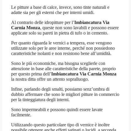
Le pitture a base di calce, invece, sono tinte naturali e
adatte sia per gli esterni che per interni umidi.
Al contrario delle idropitture per l’
Imbiancatura Via
Carnia Monza
, queste non sono lavabili e possono essere
applicate solo su pareti in pietra di tufo o in cemento.
Per quanto riguarda le vernici a tempera, esse vengono
utilizzate solo per le aree interne, perché non possiedono
caratteristiche isolanti e non resistono bene all’umidità.
Sono le più economiche, ma bisogna sceglierle con
attenzione in base alle caratteristiche della parete, proprio
per questo prima dell’
Imbiancatura Via Carnia Monza
la nostra ditta offre un attento sopralluogo.
Infine, parlando degli smalti, possiamo senz’ombra di
dubbio affermare che sono le migliori pitture in commercio
per la tinteggiatura degli interni.
Sono impermeabili e possono quindi essere lavate
facilmente.
Utilizzando questo particolare tipo di vernice è inoltre
possibile ottenere anche effetti satinati o lucidi, a seconda