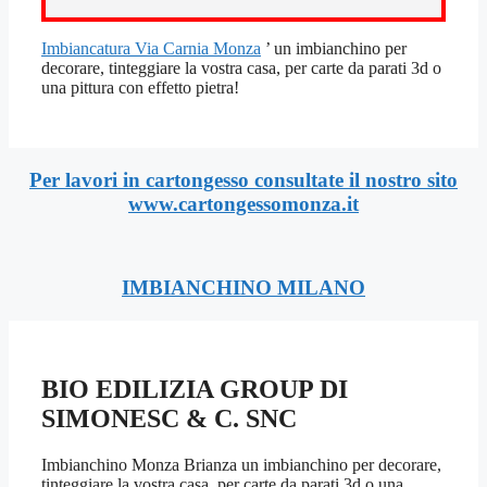
Imbiancatura Via Carnia Monza
’ un imbianchino per
decorare, tinteggiare la vostra casa, per carte da parati 3d o
una pittura con effetto pietra!
Per lavori in cartongesso consultate il nostro sito
www.cartongessomonza.it
IMBIANCHINO MILANO
BIO EDILIZIA GROUP DI
SIMONESC & C. SNC
Imbianchino Monza Brianza un imbianchino per decorare,
tinteggiare la vostra casa, per carte da parati 3d o una