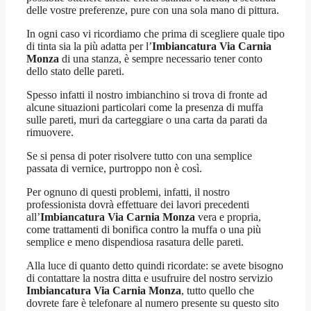
delle vostre preferenze, pure con una sola mano di pittura.
In ogni caso vi ricordiamo che prima di scegliere quale tipo
di tinta sia la più adatta per l’
Imbiancatura Via Carnia
Monza
di una stanza, è sempre necessario tener conto
dello stato delle pareti.
Spesso infatti il nostro imbianchino si trova di fronte ad
alcune situazioni particolari come la presenza di muffa
sulle pareti, muri da carteggiare o una carta da parati da
rimuovere.
Se si pensa di poter risolvere tutto con una semplice
passata di vernice, purtroppo non è così.
Per ognuno di questi problemi, infatti, il nostro
professionista dovrà effettuare dei lavori precedenti
all’
Imbiancatura Via Carnia Monza
vera e propria,
come trattamenti di bonifica contro la muffa o una più
semplice e meno dispendiosa rasatura delle pareti.
Alla luce di quanto detto quindi ricordate: se avete bisogno
di contattare la nostra ditta e usufruire del nostro servizio
Imbiancatura Via Carnia Monza
, tutto quello che
dovrete fare è telefonare al numero presente su questo sito