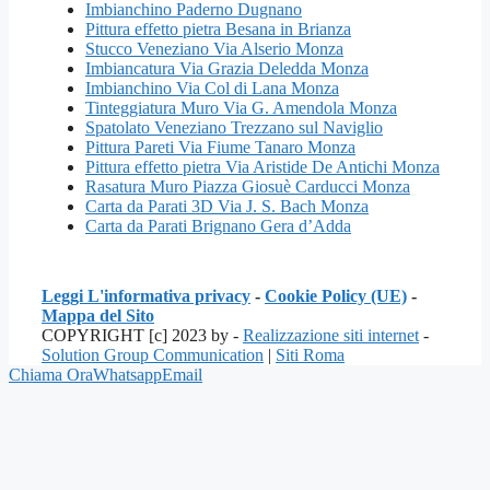
Imbianchino Paderno Dugnano
Pittura effetto pietra Besana in Brianza
Stucco Veneziano Via Alserio Monza
Imbiancatura Via Grazia Deledda Monza
Imbianchino Via Col di Lana Monza
Tinteggiatura Muro Via G. Amendola Monza
Spatolato Veneziano Trezzano sul Naviglio
Pittura Pareti Via Fiume Tanaro Monza
Pittura effetto pietra Via Aristide De Antichi Monza
Rasatura Muro Piazza Giosuè Carducci Monza
Carta da Parati 3D Via J. S. Bach Monza
Carta da Parati Brignano Gera d’Adda
Leggi L'informativa privacy
-
Cookie Policy (UE)
-
Mappa del Sito
COPYRIGHT [c] 2023 by -
Realizzazione siti internet
-
Solution Group Communication
|
Siti Roma
Chiama Ora
Whatsapp
Email