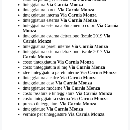
tinteggiatura
Via Carnia Monza
tinteggiatura pareti
Via Carnia Monza
tinteggiatura interna
Via Carnia Monza
tinteggiatura esterna
Via Carnia Monza
tinteggiatura esterna abbinamento colori
Via Carnia
Monza
tinteggiatura esterna detrazione fiscale 2019
Via
Carnia Monza
tinteggiatura pareti interne
Via Carnia Monza
tinteggiatura esterna detrazione fiscale 2017
Via
Carnia Monza
costo tinteggiatura
Via Carnia Monza
costo tinteggiatura al mq
Via Carnia Monza
idee tinteggiatura pareti interne
Via Carnia Monza
tinteggiatura a calce
Via Carnia Monza
tinteggiatura casa
Via Carnia Monza
tinteggiature moderne
Via Carnia Monza
costo rasatura e tinteggiatura
Via Carnia Monza
costo tinteggiatura esterna
Via Carnia Monza
prezzo tinteggiatura
Via Carnia Monza
tinteggiature
Via Carnia Monza
vernice per tinteggiature
Via Carnia Monza