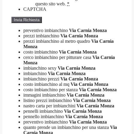
questo sito web.
*
CAPTCHA
preventivo imbianchino
Via Carnia Monza
prezzi imbianchino
Via Carnia Monza
prezzi imbianchino al metro quadro
Via Carnia
Monza
costo imbianchino
Via Carnia Monza
cerco imbianchino per pitturare casa
Via Carnia
Monza
imbianchino sexy
Via Carnia Monza
imbianchino
Via Carnia Monza
imbianchino prezzi
Via Carnia Monza
costo imbianchino al mq
Via Carnia Monza
costo imbianchino per stanza
Via Carnia Monza
immagini imbianchino
Via Carnia Monza
listino prezzi imbianchino
Via Carnia Monza
nastro carta per imbianchini
Via Carnia Monza
pennelli imbianchino
Via Carnia Monza
pennello imbianchino
Via Carnia Monza
preventivo imbianchino
Via Carnia Monza
quanto prende un imbianchino per una stanza
Via
Carnia Monza