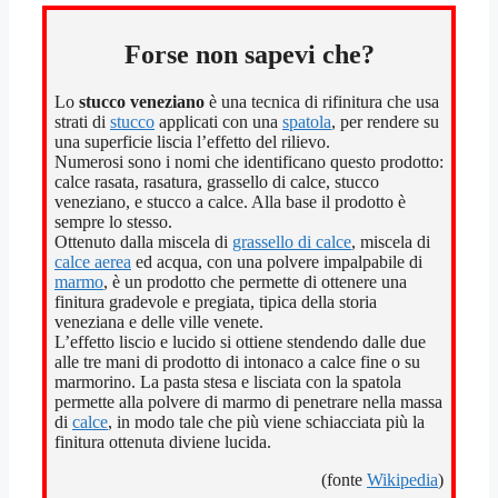
Forse non sapevi che?
Lo
stucco veneziano
è una tecnica di rifinitura che usa
strati di
stucco
applicati con una
spatola
, per rendere su
una superficie liscia l’effetto del rilievo.
Numerosi sono i nomi che identificano questo prodotto:
calce rasata, rasatura, grassello di calce, stucco
veneziano, e stucco a calce. Alla base il prodotto è
sempre lo stesso.
Ottenuto dalla miscela di
grassello di calce
, miscela di
calce aerea
ed acqua, con una polvere impalpabile di
marmo
, è un prodotto che permette di ottenere una
finitura gradevole e pregiata, tipica della storia
veneziana e delle ville venete.
L’effetto liscio e lucido si ottiene stendendo dalle due
alle tre mani di prodotto di intonaco a calce fine o su
marmorino. La pasta stesa e lisciata con la spatola
permette alla polvere di marmo di penetrare nella massa
di
calce
, in modo tale che più viene schiacciata più la
finitura ottenuta diviene lucida.
(fonte
Wikipedia
)