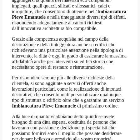
aggiungersi la qualità dei materiali eco-compatibili
impiegati, quali quarzi, silicati e silossanici, calci e
idropitture, che consentono di ottenere nell’
Imbiancatura
Pieve Emanuele
e nella tinteggiatura diversi tipi di effetti,
rispondendo adeguatamente ai canoni richiesti
dall’innovativa architettura bio-compatibile.
Grazie alla competenza acquisita nel campo della
decorazione e della tinteggiatura anche su edifici che
richiedevano una particolare attenzione nella tipologia di
intervento, la ditta è oggi in grado di assicurare la massima
affidabilità anche per interventi su edifici storici che
necessitano opere di restauro e ristrutturazione.
Per rispondere sempre più alle diverse richieste della
clientela, si sono aggiunte a servizi offerti anche
lavorazioni particolari, come la realizzazione di intonaci
decorativi, che consentono di personalizzare qualunque
tipo di struttura o edificio oltre che a garantire un servizio
Imbiancatura Pieve Emanuele
di primissimo ordine.
Alla luce di quanto vi abbiamo detto quindi se avete
bisogno di una ditta esperta, costituita da persone che
lavorano con passione e dedizione, gli specialisti che
possiamo fornirvi sono il meglio che possiate desiderare
per donare bellezza e prestigio alla vostra proprietà.