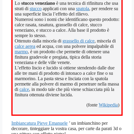
Lo
stucco veneziano
è una tecnica di rifinitura che usa
strati di
stucco
applicati con una
spatola
, per rendere su
una superficie liscia l’effetto del rilievo.
Numerosi sono i nomi che identificano questo prodotto:
calce rasata, rasatura, grassello di calce, stucco
veneziano, e stucco a calce. Alla base il prodotto è
sempre lo stesso.
Ottenuto dalla miscela di
grassello di calce
, miscela di
calce aerea
ed acqua, con una polvere impalpabile di
marmo
, è un prodotto che permette di ottenere una
finitura gradevole e pregiata, tipica della storia
veneziana e delle ville venete.
L’effetto liscio e lucido si ottiene stendendo dalle due
alle tre mani di prodotto di intonaco a calce fine o su
marmorino. La pasta stesa e lisciata con la spatola
permette alla polvere di marmo di penetrare nella massa
di
calce
, in modo tale che più viene schiacciata più la
finitura ottenuta diviene lucida.
(fonte
Wikipedia
)
Imbiancatura Pieve Emanuele
’ un imbianchino per
decorare, tinteggiare la vostra casa, per carte da parati 3d o
una pittura con effetto pietra!