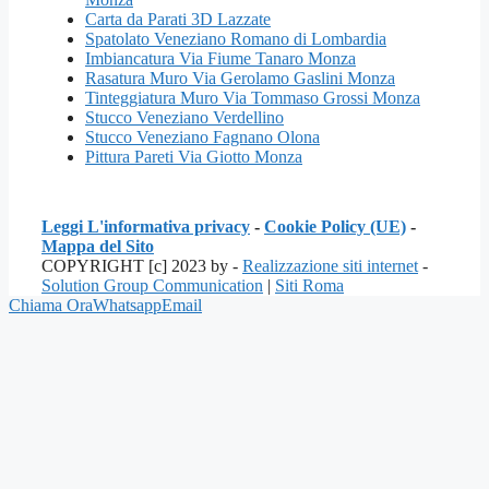
Carta da Parati 3D Lazzate
Spatolato Veneziano Romano di Lombardia
Imbiancatura Via Fiume Tanaro Monza
Rasatura Muro Via Gerolamo Gaslini Monza
Tinteggiatura Muro Via Tommaso Grossi Monza
Stucco Veneziano Verdellino
Stucco Veneziano Fagnano Olona
Pittura Pareti Via Giotto Monza
Leggi L'informativa privacy
-
Cookie Policy (UE)
-
Mappa del Sito
COPYRIGHT [c] 2023 by -
Realizzazione siti internet
-
Solution Group Communication
|
Siti Roma
Chiama Ora
Whatsapp
Email