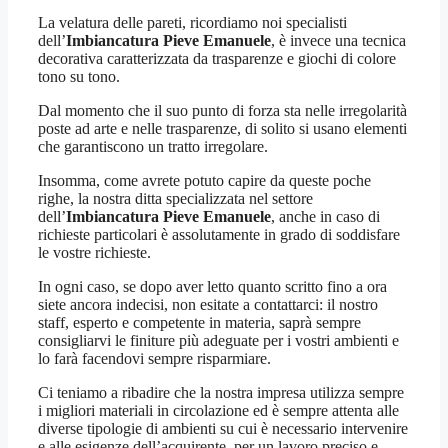
La velatura delle pareti, ricordiamo noi specialisti
dell’
Imbiancatura Pieve Emanuele
, è invece una tecnica
decorativa caratterizzata da trasparenze e giochi di colore
tono su tono.
Dal momento che il suo punto di forza sta nelle irregolarità
poste ad arte e nelle trasparenze, di solito si usano elementi
che garantiscono un tratto irregolare.
Insomma, come avrete potuto capire da queste poche
righe, la nostra ditta specializzata nel settore
dell’
Imbiancatura Pieve Emanuele
, anche in caso di
richieste particolari è assolutamente in grado di soddisfare
le vostre richieste.
In ogni caso, se dopo aver letto quanto scritto fino a ora
siete ancora indecisi, non esitate a contattarci: il nostro
staff, esperto e competente in materia, saprà sempre
consigliarvi le finiture più adeguate per i vostri ambienti e
lo farà facendovi sempre risparmiare.
Ci teniamo a ribadire che la nostra impresa utilizza sempre
i migliori materiali in circolazione ed è sempre attenta alle
diverse tipologie di ambienti su cui è necessario intervenire
e alle esigenze dell’acquirente, per un lavoro preciso e