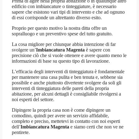
Prima di agire nella propria abitazione o in qualunque altro
edificio con imbiancature o tinteggiature, è necessario
sapere che esistono vari tipi di intervento e che ad ognuno
di essi corrisponde un altrettanto diverso esito.
Proprio per questo motivo la nostra ditta offre un
sopralluogo e un preventivo spese del tutto gratuito.
La cosa migliore per chiunque abbia intenzione di far
svolgere un’
Imbiancatura Magenta
è sapere con
precisione ciò che si vuole ottenere e avere quanto meno le
informazioni di base su questo tipo di lavorazione.
L’efficacia degli interventi di tinteggiatura è fondamentale
per mantenere una casa pulita e ben tenuta e, sebbene sia
possibile e anche piuttosto divertente svolgere da soli gli
interventi di tinteggiatura delle pareti della propria
abitazione, per alcuni dettagli è consigliabile rivolgersi a
noi esperti del settore.
Dipingere la propria casa non è come dipingere un
comodino, quindi per avere un servizio affidabile,
completo e preciso, mettetevi in contatto con noi esperti
dell’
Imbiancatura Magenta
e siamo certi che non ve ne
pentirete.