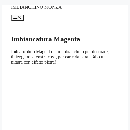
Vai
IMBIANCHINO MONZA
al
contenuto
Menu
Imbiancatura Magenta
Imbiancatura Magenta ’ un imbianchino per decorare,
tinteggiare la vostra casa, per carte da parati 3d o una
pittura con effetto pietra!