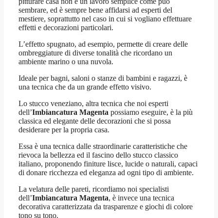
pitturare casa non è un lavoro semplice come può
sembrare, ed è sempre bene affidarsi ad esperti del
mestiere, soprattutto nel caso in cui si vogliano effettuare
effetti e decorazioni particolari.
L’effetto spugnato, ad esempio, permette di creare delle
ombreggiature di diverse tonalità che ricordano un
ambiente marino o una nuvola.
Ideale per bagni, saloni o stanze di bambini e ragazzi, è
una tecnica che da un grande effetto visivo.
Lo stucco veneziano, altra tecnica che noi esperti
dell’
Imbiancatura Magenta
possiamo eseguire, è la più
classica ed elegante delle decorazioni che si possa
desiderare per la propria casa.
Essa è una tecnica dalle straordinarie caratteristiche che
rievoca la bellezza ed il fascino dello stucco classico
italiano, proponendo finiture lisce, lucide o naturali, capaci
di donare ricchezza ed eleganza ad ogni tipo di ambiente.
La velatura delle pareti, ricordiamo noi specialisti
dell’
Imbiancatura Magenta
, è invece una tecnica
decorativa caratterizzata da trasparenze e giochi di colore
tono su tono.