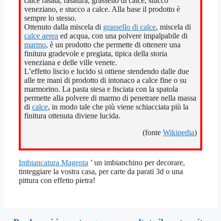
calce rasata, rasatura, grassello di calce, stucco
veneziano, e stucco a calce. Alla base il prodotto è
sempre lo stesso.
Ottenuto dalla miscela di
grassello di calce
, miscela di
calce aerea
ed acqua, con una polvere impalpabile di
marmo
, è un prodotto che permette di ottenere una
finitura gradevole e pregiata, tipica della storia
veneziana e delle ville venete.
L’effetto liscio e lucido si ottiene stendendo dalle due
alle tre mani di prodotto di intonaco a calce fine o su
marmorino. La pasta stesa e lisciata con la spatola
permette alla polvere di marmo di penetrare nella massa
di
calce
, in modo tale che più viene schiacciata più la
finitura ottenuta diviene lucida.
(fonte
Wikipedia
)
Imbiancatura Magenta
’ un imbianchino per decorare,
tinteggiare la vostra casa, per carte da parati 3d o una
pittura con effetto pietra!