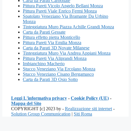
Carta da Parati Carbonate
Pittura Pareti Vicolo Angelo Bellani Monza
Pittura Pareti Viale Enrico Fermi Monza
Spatolato Veneziano Via Bramante Da Urbino
Monza
Tinteggiatura Muro Piazza Achille Grandi Monza
Carta da Parati Gessate
Pittura effetto pietra Monticello
Pittura Pareti Via Emilia Monza
Carta da Parati 3D Novate Milanese
Tinteggiatura Muro Via Andrea Appiani Monza
Pittura Pareti Via Aliprandi Monza
Imbianchino Macherio
Stucco Veneziano Via Ercolano Monza
Stucco Veneziano Cisano Bergamasco
Carta da Parati 3D Osio Sotto
Leggi L'informativa privacy
-
Cookie Policy (UE)
-
Mappa del Sito
COPYRIGHT [c] 2023 by -
Realizzazione siti internet
-
Solution Group Communication
|
Siti Roma