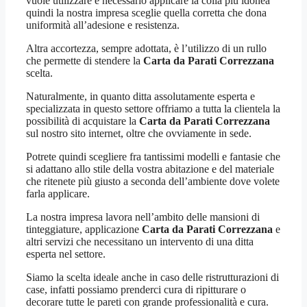
vuole utilizzare è necessario applicare la colla più idonea
quindi la nostra impresa sceglie quella corretta che dona
uniformità all’adesione e resistenza.
Altra accortezza, sempre adottata, è l’utilizzo di un rullo
che permette di stendere la
Carta da Parati Correzzana
scelta.
Naturalmente, in quanto ditta assolutamente esperta e
specializzata in questo settore offriamo a tutta la clientela la
possibilità di acquistare la
Carta da Parati Correzzana
sul nostro sito internet, oltre che ovviamente in sede.
Potrete quindi scegliere fra tantissimi modelli e fantasie che
si adattano allo stile della vostra abitazione e del materiale
che ritenete più giusto a seconda dell’ambiente dove volete
farla applicare.
La nostra impresa lavora nell’ambito delle mansioni di
tinteggiature, applicazione
Carta da Parati Correzzana
e
altri servizi che necessitano un intervento di una ditta
esperta nel settore.
Siamo la scelta ideale anche in caso delle ristrutturazioni di
case, infatti possiamo prenderci cura di ripitturare o
decorare tutte le pareti con grande professionalità e cura.