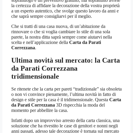
sopralluogo e un preventivo gratuito, ma soprattutto avrete
la certezza di affidare la decorazione della vostra proprietà
a un esperto autentico, che svolge questo lavoro da anni e
che saprà sempre consigliarvi per il meglio.
Che si tratti di una casa nuova, di un’abitazione da
rinnovare o che si voglia cambiare lo stile di una sola
parete, la nostra ditta saprà sempre come aiutarvi nella
scelta e nell’applicazione della
Carta da Parati
Correzzana
.
Ultima novità sul mercato: la
Carta
da Parati Correzzana
tridimensionale
Se ritenete che la carta per pareti “tradizionale” sia obsoleta
o non vi convince pienamente, l’ultima novità in fatto di
design e stile per la casa è il tridimensionale. Questa
Carta
da Parati Correzzana
3D rispecchia la moda del
momento per abbellire la casa.
Infatti dopo un improvviso arresto della carta classica, una
soluzione che ha rivestito le case di genitori e nonni negli
anni passati, adesso tale decorazione è tornata sul mercato