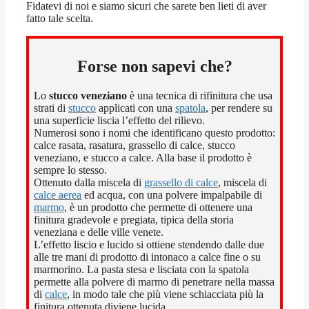
Fidatevi di noi e siamo sicuri che sarete ben lieti di aver
fatto tale scelta.
Forse non sapevi che?
Lo
stucco veneziano
è una tecnica di rifinitura che usa
strati di
stucco
applicati con una
spatola
, per rendere su
una superficie liscia l’effetto del rilievo.
Numerosi sono i nomi che identificano questo prodotto:
calce rasata, rasatura, grassello di calce, stucco
veneziano, e stucco a calce. Alla base il prodotto è
sempre lo stesso.
Ottenuto dalla miscela di
grassello di calce
, miscela di
calce aerea
ed acqua, con una polvere impalpabile di
marmo
, è un prodotto che permette di ottenere una
finitura gradevole e pregiata, tipica della storia
veneziana e delle ville venete.
L’effetto liscio e lucido si ottiene stendendo dalle due
alle tre mani di prodotto di intonaco a calce fine o su
marmorino. La pasta stesa e lisciata con la spatola
permette alla polvere di marmo di penetrare nella massa
di
calce
, in modo tale che più viene schiacciata più la
finitura ottenuta diviene lucida.