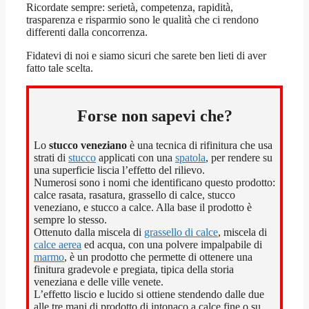
Ricordate sempre: serietà, competenza, rapidità,
trasparenza e risparmio sono le qualità che ci rendono
differenti dalla concorrenza.
Fidatevi di noi e siamo sicuri che sarete ben lieti di aver
fatto tale scelta.
Forse non sapevi che?
Lo
stucco veneziano
è una tecnica di rifinitura che usa
strati di
stucco
applicati con una
spatola
, per rendere su
una superficie liscia l’effetto del rilievo.
Numerosi sono i nomi che identificano questo prodotto:
calce rasata, rasatura, grassello di calce, stucco
veneziano, e stucco a calce. Alla base il prodotto è
sempre lo stesso.
Ottenuto dalla miscela di
grassello di calce
, miscela di
calce aerea
ed acqua, con una polvere impalpabile di
marmo
, è un prodotto che permette di ottenere una
finitura gradevole e pregiata, tipica della storia
veneziana e delle ville venete.
L’effetto liscio e lucido si ottiene stendendo dalle due
alle tre mani di prodotto di intonaco a calce fine o su