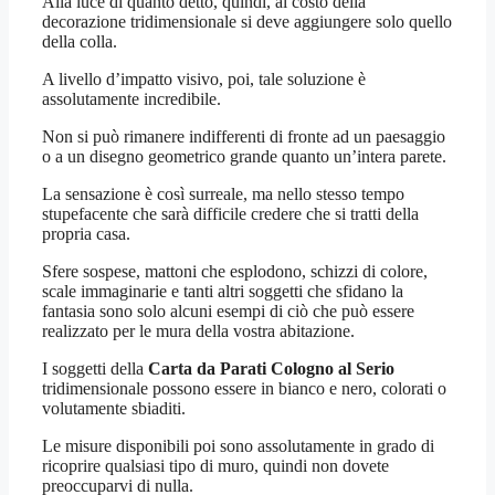
Alla luce di quanto detto, quindi, al costo della
decorazione tridimensionale si deve aggiungere solo quello
della colla.
A livello d’impatto visivo, poi, tale soluzione è
assolutamente incredibile.
Non si può rimanere indifferenti di fronte ad un paesaggio
o a un disegno geometrico grande quanto un’intera parete.
La sensazione è così surreale, ma nello stesso tempo
stupefacente che sarà difficile credere che si tratti della
propria casa.
Sfere sospese, mattoni che esplodono, schizzi di colore,
scale immaginarie e tanti altri soggetti che sfidano la
fantasia sono solo alcuni esempi di ciò che può essere
realizzato per le mura della vostra abitazione.
I soggetti della
Carta da Parati Cologno al Serio
tridimensionale possono essere in bianco e nero, colorati o
volutamente sbiaditi.
Le misure disponibili poi sono assolutamente in grado di
ricoprire qualsiasi tipo di muro, quindi non dovete
preoccuparvi di nulla.