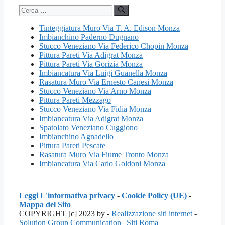
Ricerca
per:
Tinteggiatura Muro Via T. A. Edison Monza
Imbianchino Paderno Dugnano
Stucco Veneziano Via Federico Chopin Monza
Pittura Pareti Via Adigrat Monza
Pittura Pareti Via Gorizia Monza
Imbiancatura Via Luigi Guanella Monza
Rasatura Muro Via Ernesto Canesi Monza
Stucco Veneziano Via Arno Monza
Pittura Pareti Mezzago
Stucco Veneziano Via Fidia Monza
Imbiancatura Via Adigrat Monza
Spatolato Veneziano Cuggiono
Imbianchino Agnadello
Pittura Pareti Pescate
Rasatura Muro Via Fiume Tronto Monza
Imbiancatura Via Carlo Goldoni Monza
Leggi L'informativa privacy
-
Cookie Policy (UE)
-
Mappa del Sito
COPYRIGHT [c] 2023 by -
Realizzazione siti internet
-
Solution Group Communication
|
Siti Roma