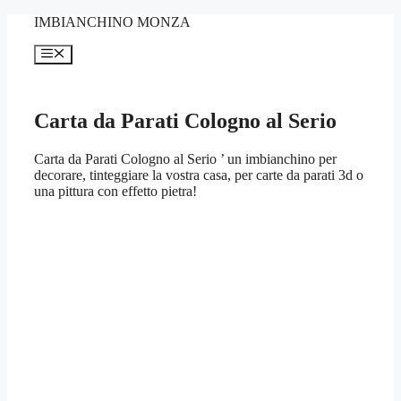
Vai
IMBIANCHINO MONZA
al
contenuto
Menu
Carta da Parati Cologno al Serio
Carta da Parati Cologno al Serio ’ un imbianchino per
decorare, tinteggiare la vostra casa, per carte da parati 3d o
una pittura con effetto pietra!