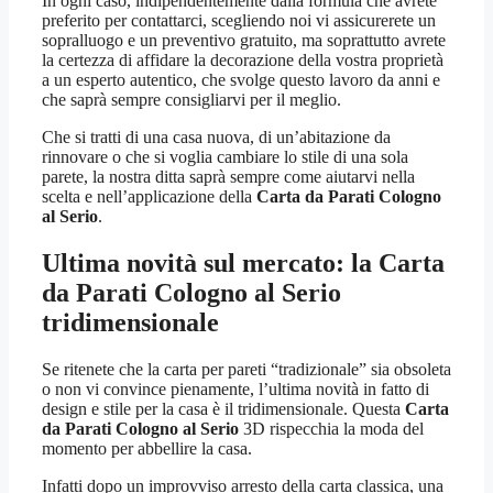
In ogni caso, indipendentemente dalla formula che avrete
preferito per contattarci, scegliendo noi vi assicurerete un
sopralluogo e un preventivo gratuito, ma soprattutto avrete
la certezza di affidare la decorazione della vostra proprietà
a un esperto autentico, che svolge questo lavoro da anni e
che saprà sempre consigliarvi per il meglio.
Che si tratti di una casa nuova, di un’abitazione da
rinnovare o che si voglia cambiare lo stile di una sola
parete, la nostra ditta saprà sempre come aiutarvi nella
scelta e nell’applicazione della
Carta da Parati Cologno
al Serio
.
Ultima novità sul mercato: la
Carta
da Parati Cologno al Serio
tridimensionale
Se ritenete che la carta per pareti “tradizionale” sia obsoleta
o non vi convince pienamente, l’ultima novità in fatto di
design e stile per la casa è il tridimensionale. Questa
Carta
da Parati Cologno al Serio
3D rispecchia la moda del
momento per abbellire la casa.
Infatti dopo un improvviso arresto della carta classica, una