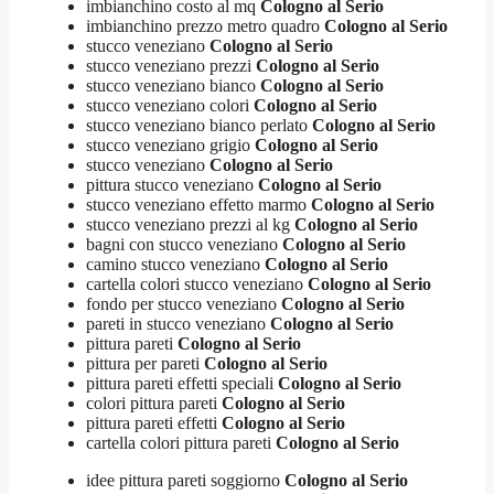
imbianchino costo al mq
Cologno al Serio
imbianchino prezzo metro quadro
Cologno al Serio
stucco veneziano
Cologno al Serio
stucco veneziano prezzi
Cologno al Serio
stucco veneziano bianco
Cologno al Serio
stucco veneziano colori
Cologno al Serio
stucco veneziano bianco perlato
Cologno al Serio
stucco veneziano grigio
Cologno al Serio
stucco veneziano
Cologno al Serio
pittura stucco veneziano
Cologno al Serio
stucco veneziano effetto marmo
Cologno al Serio
stucco veneziano prezzi al kg
Cologno al Serio
bagni con stucco veneziano
Cologno al Serio
camino stucco veneziano
Cologno al Serio
cartella colori stucco veneziano
Cologno al Serio
fondo per stucco veneziano
Cologno al Serio
pareti in stucco veneziano
Cologno al Serio
pittura pareti
Cologno al Serio
pittura per pareti
Cologno al Serio
pittura pareti effetti speciali
Cologno al Serio
colori pittura pareti
Cologno al Serio
pittura pareti effetti
Cologno al Serio
cartella colori pittura pareti
Cologno al Serio
idee pittura pareti soggiorno
Cologno al Serio