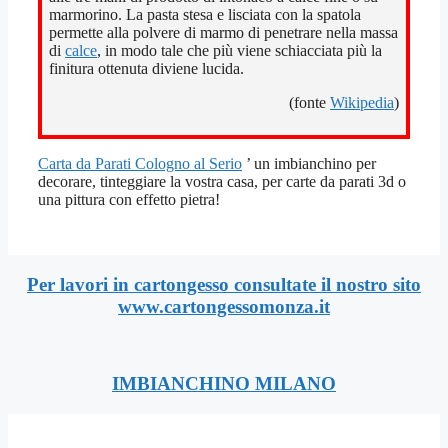
marmorino. La pasta stesa e lisciata con la spatola
permette alla polvere di marmo di penetrare nella massa
di
calce
, in modo tale che più viene schiacciata più la
finitura ottenuta diviene lucida.
(fonte
Wikipedia
)
Carta da Parati Cologno al Serio
’ un imbianchino per
decorare, tinteggiare la vostra casa, per carte da parati 3d o
una pittura con effetto pietra!
Per lavori in cartongesso consultate il nostro sito
www.cartongessomonza.it
IMBIANCHINO MILANO