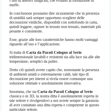
l’uso di adesivi fungicidi, che evitano la formazione di
muffe.
In conclusione possiamo dire sicuramente che in presenza
di umidità sarà sempre opportuno scegliere delle
decorazioni viniliche, disponibili con sottofondo in carta,
quindi leggere, oppure in tessuto non tessuto, materiale più
pesante e consistente.
Esse, grazie alle loro caratteristiche hanno molti vantaggi
riguardo all’uso e l’applicazione.
Si tratta di
Carta da Parati Cologno al Serio
tridimensionale lavabili e resistenti sia alla luce sia alle alte
temperature, semplici da pulire.
Detto ciò quindi avrete capito che, nonostante la presenza
di ambienti umidi o estremamente caldi, tale tipo di
decorazione per interni si rivela essere comunque una
soluzione ottimale e assolutamente innovativa.
Insomma, che sia
Carta da Parati Cologno al Serio
classica o in 3D, la nostra ditta è assolutamente esperta in
tale settore e rivolgendovi a noi avrete sempre la garanzia
di aver contattato una ditta esperta e competente in questo
particolare settore.