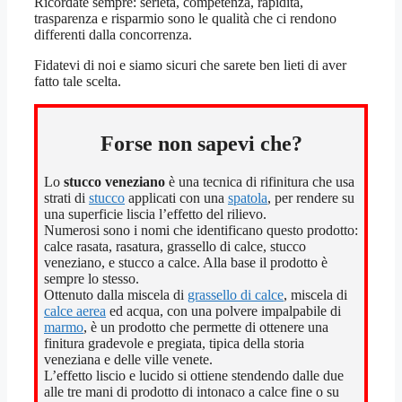
Ricordate sempre: serietà, competenza, rapidità,
trasparenza e risparmio sono le qualità che ci rendono
differenti dalla concorrenza.
Fidatevi di noi e siamo sicuri che sarete ben lieti di aver
fatto tale scelta.
Forse non sapevi che?
Lo
stucco veneziano
è una tecnica di rifinitura che usa
strati di
stucco
applicati con una
spatola
, per rendere su
una superficie liscia l’effetto del rilievo.
Numerosi sono i nomi che identificano questo prodotto:
calce rasata, rasatura, grassello di calce, stucco
veneziano, e stucco a calce. Alla base il prodotto è
sempre lo stesso.
Ottenuto dalla miscela di
grassello di calce
, miscela di
calce aerea
ed acqua, con una polvere impalpabile di
marmo
, è un prodotto che permette di ottenere una
finitura gradevole e pregiata, tipica della storia
veneziana e delle ville venete.
L’effetto liscio e lucido si ottiene stendendo dalle due
alle tre mani di prodotto di intonaco a calce fine o su