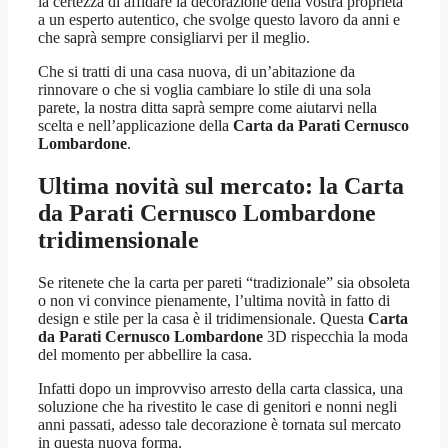
la certezza di affidare la decorazione della vostra proprietà
a un esperto autentico, che svolge questo lavoro da anni e
che saprà sempre consigliarvi per il meglio.
Che si tratti di una casa nuova, di un’abitazione da
rinnovare o che si voglia cambiare lo stile di una sola
parete, la nostra ditta saprà sempre come aiutarvi nella
scelta e nell’applicazione della
Carta da Parati Cernusco
Lombardone
.
Ultima novità sul mercato: la
Carta
da Parati Cernusco Lombardone
tridimensionale
Se ritenete che la carta per pareti “tradizionale” sia obsoleta
o non vi convince pienamente, l’ultima novità in fatto di
design e stile per la casa è il tridimensionale. Questa
Carta
da Parati Cernusco Lombardone
3D rispecchia la moda
del momento per abbellire la casa.
Infatti dopo un improvviso arresto della carta classica, una
soluzione che ha rivestito le case di genitori e nonni negli
anni passati, adesso tale decorazione è tornata sul mercato
in questa nuova forma.