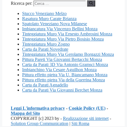
Ricerca per:
Stucco Veneziano Melzo
Rasatura Muro Carate Brianza
Spatolato Veneziano Nova Milanese
Imbiancatura Via Vincenzo Bellini Monza
Tinteggiatura Muro Via Ernesto Ambrosini Monza
Tinteggiatura Muro Via Pietro Bosisio Monza
Tinteggiatura Muro Zogno
Carta da Parati Novedrate
Tinteggiatura Muro Via Gerolamo Borgazzi Monza
Pittura Pareti Via Giovanni Bertacchi Monza
Carta da Parati 3D Via Antonio Gramsci Monza
Imbianchino Via Cesare Aguilhon Monza
Pittura effetto pietra Via U. Biancamano Monza
Pittura effetto pietra Via della Guerrina Monza
Carta da Parati Agnadello
Carta da Parati Via Giovanni Berchet Monza
Leggi L'informativa privacy
-
Cookie Policy (UE)
-
Mappa del Sito
COPYRIGHT [c] 2023 by -
Realizzazione siti internet
-
Solution Group Communication
|
Siti Roma