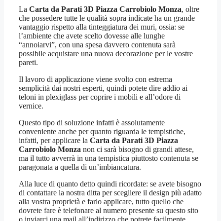
La
Carta da Parati 3D Piazza Carrobiolo Monza
, oltre
che possedere tutte le qualità sopra indicate ha un grande
vantaggio rispetto alla tinteggiatura dei muri, ossia: se
l’ambiente che avete scelto dovesse alle lunghe
“annoiarvi”, con una spesa davvero contenuta sarà
possibile acquistare una nuova decorazione per le vostre
pareti.
Il lavoro di applicazione viene svolto con estrema
semplicità dai nostri esperti, quindi potete dire addio ai
teloni in plexiglass per coprire i mobili e all’odore di
vernice.
Questo tipo di soluzione infatti è assolutamente
conveniente anche per quanto riguarda le tempistiche,
infatti, per applicare la
Carta da Parati 3D Piazza
Carrobiolo Monza
non ci sarà bisogno di grandi attese,
ma il tutto avverrà in una tempistica piuttosto contenuta se
paragonata a quella di un’imbiancatura.
Alla luce di quanto detto quindi ricordate: se avete bisogno
di contattare la nostra ditta per scegliere il design più adatto
alla vostra proprietà e farlo applicare, tutto quello che
dovrete fare è telefonare al numero presente su questo sito
o inviarci una mail all’indirizzo che potrete facilmente