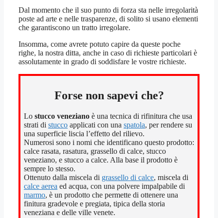
Dal momento che il suo punto di forza sta nelle irregolarità
poste ad arte e nelle trasparenze, di solito si usano elementi
che garantiscono un tratto irregolare.
Insomma, come avrete potuto capire da queste poche
righe, la nostra ditta, anche in caso di richieste particolari è
assolutamente in grado di soddisfare le vostre richieste.
Forse non sapevi che?
Lo
stucco veneziano
è una tecnica di rifinitura che usa
strati di
stucco
applicati con una
spatola
, per rendere su
una superficie liscia l’effetto del rilievo.
Numerosi sono i nomi che identificano questo prodotto:
calce rasata, rasatura, grassello di calce, stucco
veneziano, e stucco a calce. Alla base il prodotto è
sempre lo stesso.
Ottenuto dalla miscela di
grassello di calce
, miscela di
calce aerea
ed acqua, con una polvere impalpabile di
marmo
, è un prodotto che permette di ottenere una
finitura gradevole e pregiata, tipica della storia
veneziana e delle ville venete.