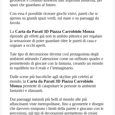
geometrie e creando ambienti dall’impronta moderna, per
spazi che guardano al futuro.
Con essa è possibile ricreare giochi visivi, pareti che si
aprono su grandi spazi verdi, sul mare o su paesaggi da
favola.
La
Carta da Parati 3D Piazza Carrobiolo Monza
riprende gli effetti già noti in ambito pittorico per regalare
la sensazione di poter guardare oltre le pareti di casa e
sognare a occhi aperti.
Tale tipo di decorazione diventa così protagonista degli
ambienti attirando l’attenzione come un raffinato quadro e
permettendo di giocare con la fantasia, creando un mondo
in equilibrio tra il reale e l’immaginario.
Dalle scene più bucoliche agli skyline più celebri al
mondo, la
Carta da Parati 3D Piazza Carrobiolo
Monza
permette di catapultare le persone in ambienti
fantastici e rilassanti.
Dai paesaggi naturali più belli al mondo alle più
affascinanti viste metropolitane, fino a geometrie e disegni
che davvero rompono i limiti della parete e giocano con le
percezioni, tali tipi di decorazioni permettono di creare