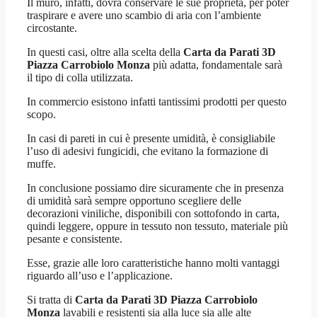
Il muro, infatti, dovrà conservare le sue proprietà, per poter
traspirare e avere uno scambio di aria con l’ambiente
circostante.
In questi casi, oltre alla scelta della
Carta da Parati 3D
Piazza Carrobiolo Monza
più adatta, fondamentale sarà
il tipo di colla utilizzata.
In commercio esistono infatti tantissimi prodotti per questo
scopo.
In casi di pareti in cui è presente umidità, è consigliabile
l’uso di adesivi fungicidi, che evitano la formazione di
muffe.
In conclusione possiamo dire sicuramente che in presenza
di umidità sarà sempre opportuno scegliere delle
decorazioni viniliche, disponibili con sottofondo in carta,
quindi leggere, oppure in tessuto non tessuto, materiale più
pesante e consistente.
Esse, grazie alle loro caratteristiche hanno molti vantaggi
riguardo all’uso e l’applicazione.
Si tratta di
Carta da Parati 3D Piazza Carrobiolo
Monza
lavabili e resistenti sia alla luce sia alle alte